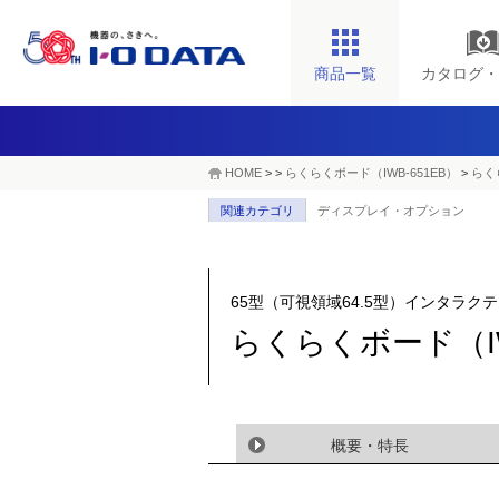
商品一覧
カタログ・
HOME
>
>
らくらくボード（IWB-651EB）
>
らく
関連カテゴリ
ディスプレイ・オプション
65型（可視領域64.5型）インタラ
らくらくボード（IW
概要・特長