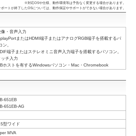
※対応OSや仕様、動作環境等は予告なく変更する場合があります。
サポートが終了したOSについては、動作保証やサポートができない場合があります。
映像・音声入力
isplayPortまたはHDMI端子またはアナログRGB端子を搭載するパ
コン。
PDIF端子またはステレオミニ音声入力端子を搭載するパソコン。
タッチ入力
SBホストを有するWindowsパソコン・Mac・Chromebook
B-651EB
B-651EB-AG
4.5型ワイド
per MVA