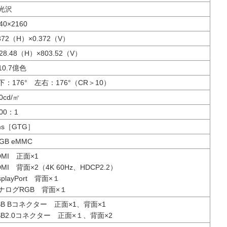
光沢
40×2160
.372（H）×0.372（V）
28.48（H）×803.52（V）
10.7億色
下：176° 左右：176°（CR＞10）
0cd/㎡
00：1
ms［GTG］
2GB eMMC
DMI 正面×1
DMI 背面×2（4K 60Hz、HDCP2.2）
splayPort 背面×１
ナログRGB 背面×１
SB Bコネクター 正面×1、背面×1
SB2.0コネクター 正面×１、背面×2