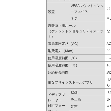
VESAマウントインタ
〇
ーフェイス
設置
ネジ
M
盗難防止用ホール
（ケンジントンセキュリティスロッ
な
ト）
電源電圧定格（AC）
AC
消費電力（Max）
2
使用温度範囲（℃）
5
使用湿度範囲（％）
1
連続稼働時間
約
ホ
主なプリインストールアプリ
ら
動画
H
メディアプ
静止画
J
レーヤー
対応フォー
音声
M