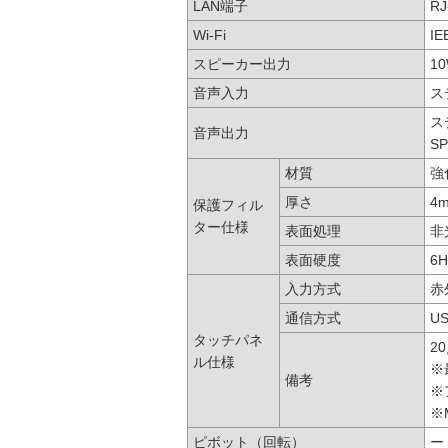
LAN端子
RJ
Wi-Fi
IE
スピーカー出力
1
音声入力
ス
ス
音声出力
S
材質
強
厚さ
4
保護フィル
ター仕様
表面処理
非
表面硬度
6
入力方式
赤
通信方式
US
タッチパネ
2
ル仕様
※
備考
※
※
ピボット（回転）
ー