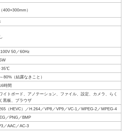
（400×300mm）
8
し
100V 50／60Hz
05W
～35℃
0～80%（結露なきこと）
16時間
ワイトボード、アノテーション、ファイル、設定、カメラ、らく
く黒板、ブラウザ
.265（HEVC）／H.264／VP8／VP9／VC-1／MPEG-2／MPEG-4
PEG／PNG／BMP
P3／AAC／AC-3