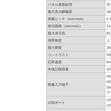
パネル表面処理
非
最大表示解像度
38
画素ピッチ（mm×mm）
0
表示面積（mm×mm）
14
最大表示色
約
視野角度
上
最大輝度
35
コントラスト
50
応答速度
8
本体記憶容量
3
H
H
映像入力端子
Di
ア
U
USBポート
U