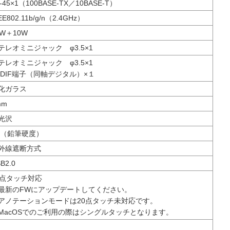
-45×1（100BASE-TX／10BASE-T）
EE802.11b/g/n（2.4GHz）
0W＋10W
テレオミニジャック φ3.5×1
テレオミニジャック φ3.5×1
PDIF端子（同軸デジタル）×１
化ガラス
mm
光沢
H（鉛筆硬度）
外線遮断方式
B2.0
0点タッチ対応
最新のFWにアップデートしてください。
アノテーションモードは20点タッチ未対応です。
MacOSでのご利用の際はシングルタッチとなります。