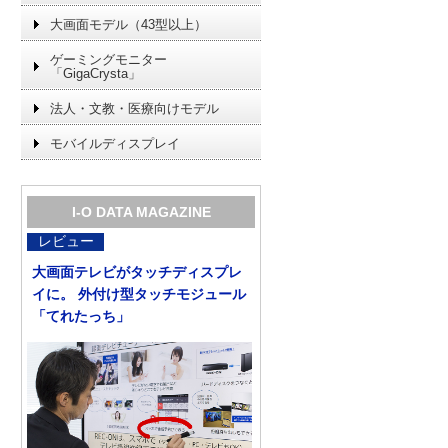
大画面モデル（43型以上）
ゲーミングモニター
「GigaCrysta」
法人・文教・医療向けモデル
モバイルディスプレイ
I-O DATA MAGAZINE
レビュー
大画面テレビがタッチディスプレ
イに。 外付け型タッチモジュール
「てれたっち」