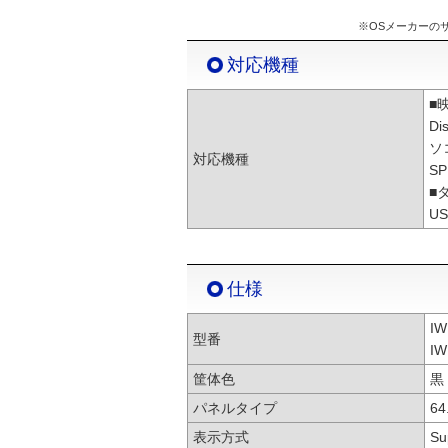
※OSメーカーの
対応機種
■
D
ソ
対応機種
S
■
U
仕様
IW
型番
IW
筐体色
黒
パネルタイプ
6
表示方式
Su