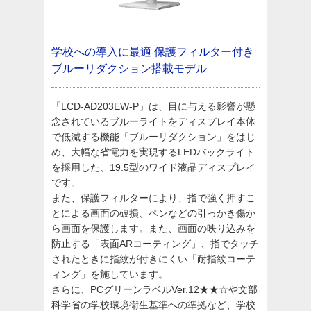
学校への導入に最適
保護フィルター付き
ブルーリダクション搭載モデル
「LCD-AD203EW-P」は、目に与える影響が懸
念されているブルーライトをディスプレイ本体
で低減する機能「ブルーリダクション」をはじ
め、大幅な省電力を実現するLEDバックライト
を採用した、19.5型のワイド液晶ディスプレイ
です。
また、保護フィルターにより、指で強く押すこ
とによる画面の破損、ペンなどの引っかき傷か
ら画面を保護します。また、画面の映り込みを
防止する「表面ARコーティング」、指でタッチ
されたときに指紋が付きにくい「耐指紋コーテ
ィング」を施しています。
さらに、PCグリーンラベルVer.12★★☆や文部
科学省の学校環境衛生基準への準拠など、学校