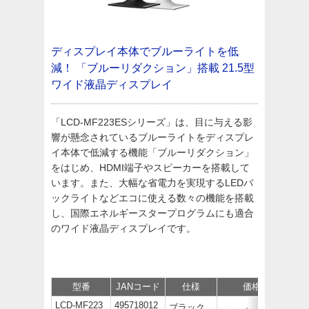
ディスプレイ本体でブルーライトを低
減！
「ブルーリダクション」搭載
21.5型
ワイド液晶ディスプレイ
「LCD-MF223ESシリーズ」は、目に与える影
響が懸念されているブルーライトをディスプレ
イ本体で低減する機能「ブルーリダクション」
をはじめ、HDMI端子やスピーカーを搭載して
います。また、大幅な省電力を実現するLEDバ
ックライトなどエコに使える数々の機能を搭載
し、国際エネルギースタープログラムにも適合
のワイド液晶ディスプレイです。
型番
JANコード
仕様
価格
サポ
LCD-MF223
495718012
ブラック