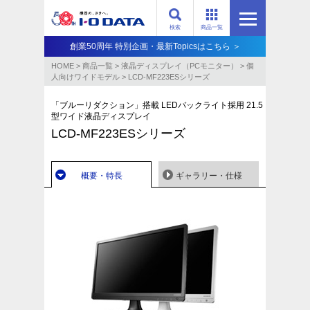
検索
商品一覧
創業50周年 特別企画・最新Topicsはこちら ＞
HOME
>
商品一覧
>
液晶ディスプレイ（PCモニター）
>
個
人向けワイドモデル
>
LCD-MF223ESシリーズ
「ブルーリダクション」搭載 LEDバックライト採用 21.5
型ワイド液晶ディスプレイ
LCD-MF223ESシリーズ
概要・特長
ギャラリー・仕様