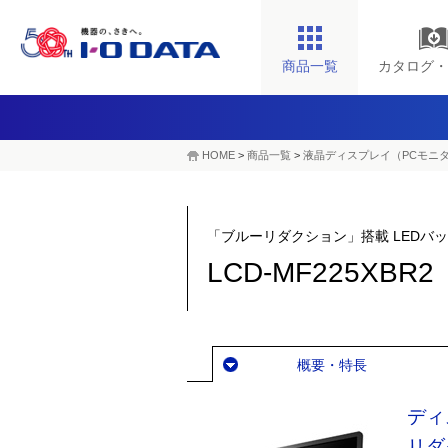
商品一覧
カタログ・
HOME
>
商品一覧
>
液晶ディスプレイ（PCモニ
「ブルーリダクション」搭載 LEDバ
LCD-MF225XBR2
概要・特長
ディ
リダ