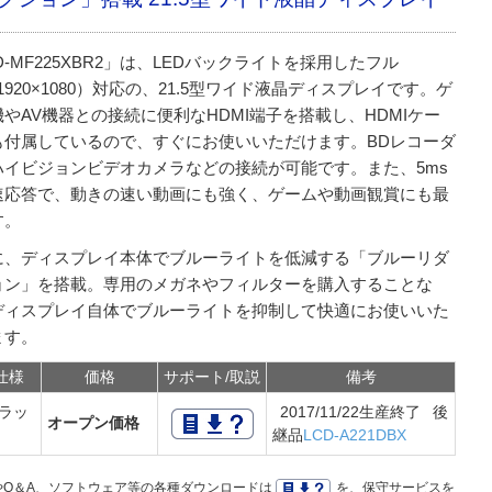
D-MF225XBR2」は、LEDバックライトを採用したフル
1920×1080）対応の、21.5型ワイド液晶ディスプレイです。ゲ
やAV機器との接続に便利なHDMI端子を搭載し、HDMIケー
も付属しているので、すぐにお使いいただけます。BDレコーダ
ハイビジョンビデオカメラなどの接続が可能です。また、5ms
速応答で、動きの速い動画にも強く、ゲームや動画観賞にも最
す。
に、ディスプレイ本体でブルーライトを低減する「ブルーリダ
ョン」を搭載。専用のメガネやフィルターを購入することな
ディスプレイ自体でブルーライトを抑制して快適にお使いいた
ます。
仕様
価格
サポート/取説
備考
ラッ
2017/11/22生産終了 後
オープン価格
ク
継品
LCD-A221DBX
Q＆A、ソフトウェア等の各種ダウンロードは
を、保守サービスを