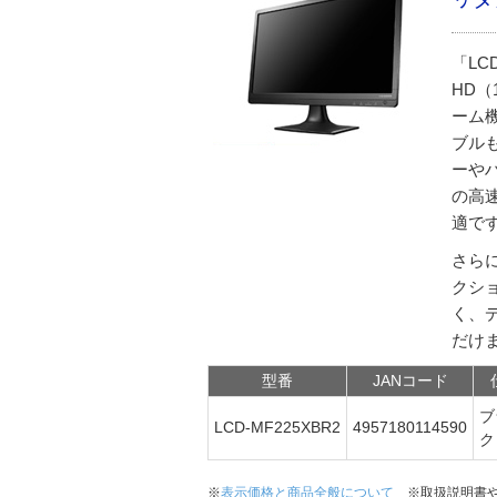
「LC
HD（
ーム機
ブル
ーや
の高
適で
さら
クシ
く、
だけ
型番
JANコード
ブ
LCD-MF225XBR2
4957180114590
※
表示価格と商品全般について
※取扱説明書や