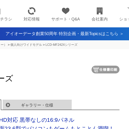
チラシ
対応情報
サポート・Q&A
会社案内
ショ
アイオーデータ創業50周年 特別企画・最新Topicsはこちら ＞
ター）
>
個人向けワイドモデル
>
LCD-MF242Xシリーズ
リーズ
ギャラリー・仕様
HD対応 黒帯なしの16:9パネル
面23.6型でパソコンもゲームもとことん満喫！