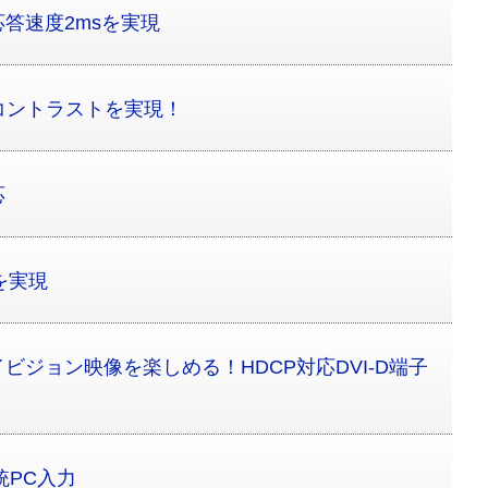
答速度2msを実現
の高コントラストを実現！
応
を実現
ビジョン映像を楽しめる！HDCP対応DVI-D端子
統PC入力