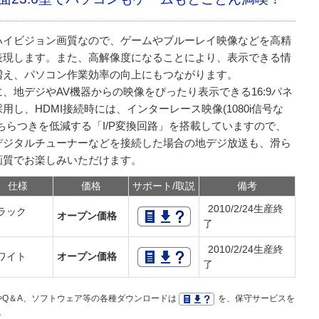
ハイビジョン画質なので、ゲームやブルーレイ映像などを高精
表現します。また、高解像度になることにより、表示できる情
増え、パソコン作業効率の向上にもつながります。
に、地デジやAV機器からの映像をぴったり表示できる16:9パネ
用し、HDMI接続時には、インターレース映像(1080i信号な
のちらつきを低減する「I/P変換回路」を搭載していますので、
デジタルチューナーなどを接続した場合の地デジ放送も、滑ら
画質でお楽しみいただけます。
仕様
価格
サポート/取説
備考
2010/2/24生産終
ラック
オープン価格
了
2010/2/24生産終
ワイト
オープン価格
了
Q＆A、ソフトウェア等の各種ダウンロードは
を、保守サービスを
。