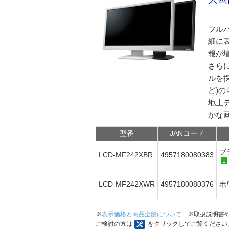
フル
細に
報が
さら
ルを採
ど)
地上
かな
型番
JANコード
ブ
LCD-MF242XBR
4957180080383
LCD-MF242XWR
4957180080376
ホ
※
表示価格と商品全般について
※取扱説明書や
ご検討の方は
をクリックしてご覧ください