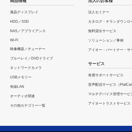
商品情報
法人のお客様
液晶ディスプレイ
法人セミナー
HDD／SSD
カタログ・チラシダウンロ
NAS／アプライアンス
無料貸出サービス
Wi-Fi
ソリューション／事例
映像機器／チューナー
アイオー・パートナー・サ
ブルーレイ／DVDドライブ
サービス
ネットワークカメラ
有償サポートサービス
USBメモリー
音声配信サービス（PlatCas
有線LAN
マルチデバイス管理サービ
オーディオ関連
アイオートラストサービス
その他カテゴリー一覧