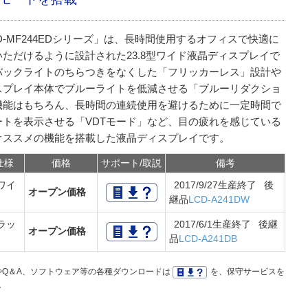
D-MF244EDシリーズ」は、長時間使用するオフィスで快適に
いただけるように設計された23.8型ワイド液晶ディスプレイで
バックライトのちらつきをなくした「フリッカーレス」設計や
スプレイ本体でブルーライトを低減させる「ブルーリダクショ
機能はもちろん、長時間の連続使用を避けるために一定時間で
ートを表示させる「VDTモード」など、目の疲れを感じている
オススメの機能を搭載した液晶ディスプレイです。
仕様
価格
サポート/取説
備考
ワイ
2017/9/27生産終了 後
オープン価格
ト
継品
LCD-A241DW
ラッ
2017/6/1生産終了 後継
オープン価格
ク
品
LCD-A241DB
Q＆A、ソフトウェア等の各種ダウンロードは
を、保守サービスを
。