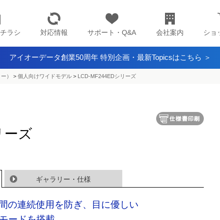
チラシ
対応情報
サポート・Q&A
会社案内
ショ
アイオーデータ創業50周年 特別企画・最新Topicsはこちら ＞
ター）
>
個人向けワイドモデル
>
LCD-MF244EDシリーズ
シリーズ
ギャラリー・仕様
間の連続使用を防ぎ、目に優しい
Tモードを搭載