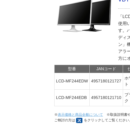
「LC
使用
す。
ディ
ン」
アラ
方に
型番
JANコード
ホ
LCD-MF244EDW
4957180121727
ブ
LCD-MF244EDB
4957180121710
※
表示価格と商品全般について
※取扱説明書や
ご検討の方は
をクリックしてご覧ください