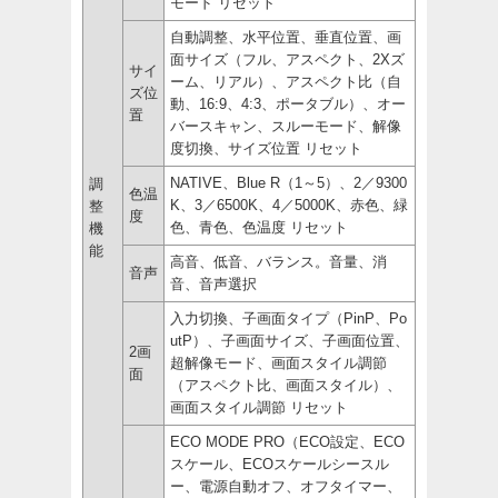
モード リセット
自動調整、水平位置、垂直位置、画
面サイズ（フル、アスペクト、2Xズ
サイ
ーム、リアル）、アスペクト比（自
ズ位
動、16:9、4:3、ポータブル）、オー
置
バースキャン、スルーモード、解像
度切換、サイズ位置 リセット
NATIVE、Blue R（1～5）、2／9300
調
色温
K、3／6500K、4／5000K、赤色、緑
整
度
色、青色、色温度 リセット
機
能
高音、低音、バランス。音量、消
音声
音、音声選択
入力切換、子画面タイプ（PinP、Po
utP）、子画面サイズ、子画面位置、
2画
超解像モード、画面スタイル調節
面
（アスペクト比、画面スタイル）、
画面スタイル調節 リセット
ECO MODE PRO（ECO設定、ECO
スケール、ECOスケールシースル
ー、電源自動オフ、オフタイマー、