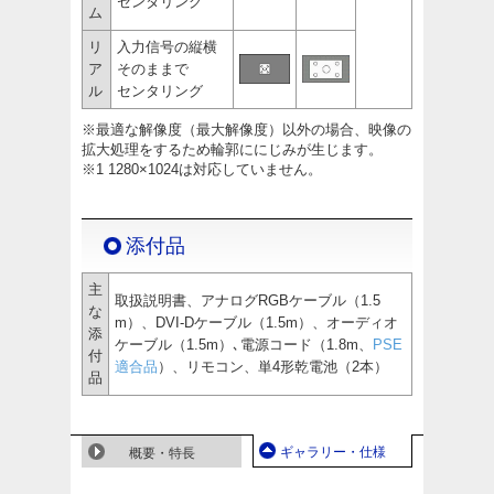
センタリング
ム
リ
入力信号の縦横
ア
そのままで
ル
センタリング
※最適な解像度（最大解像度）以外の場合、映像の
拡大処理をするため輪郭ににじみが生じます。
※1 1280×1024は対応していません。
添付品
主
取扱説明書、アナログRGBケーブル（1.5
な
m）、DVI-Dケーブル（1.5m）、オーディオ
添
ケーブル（1.5m）､電源コード（1.8m、
PSE
付
適合品
）、リモコン、単4形乾電池（2本）
品
ギャラリー・仕様
概要・特長