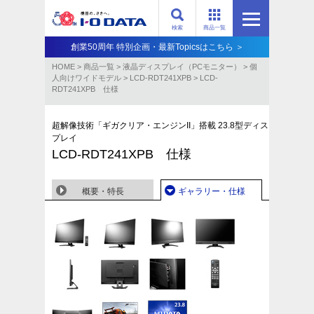
検索
商品一覧
創業50周年 特別企画・最新Topicsはこちら ＞
HOME
>
商品一覧
>
液晶ディスプレイ（PCモニター）
>
個
人向けワイドモデル
>
LCD-RDT241XPB
>
LCD-
RDT241XPB 仕様
超解像技術「ギガクリア・エンジンII」搭載 23.8型ディス
プレイ
LCD-RDT241XPB 仕様
概要・特長
ギャラリー・仕様