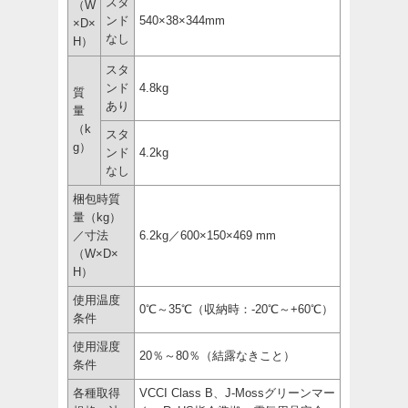
スタ
（W
ンド
540×38×344mm
×D×
なし
H）
スタ
ンド
4.8kg
質
あり
量
（k
スタ
g）
ンド
4.2kg
なし
梱包時質
量（kg）
／寸法
6.2kg／600×150×469 mm
（W×D×
H）
使用温度
0℃～35℃（収納時：-20℃～+60℃）
条件
使用湿度
20％～80％（結露なきこと）
条件
各種取得
VCCI Class B、J-Mossグリーンマー