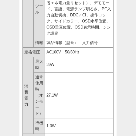
省エネ電力量リセット）、デモモー
ツー
ド、言語、電源ランプ明るさ、PC入
ル
力自動切換、DDC／CI、操作ロッ
ク、サイドカラー、OSD水平位置、
OSD垂直位置、OSD表示時間、シン
ク設定
情報
製品情報（型番）、入力信号
定格電圧
AC100V 50/60Hz
最大
39W
時
通常
使用
消
時
費
（オ
27.1W
電
ンモ
力
ー
ド）
待機
1.0W
時