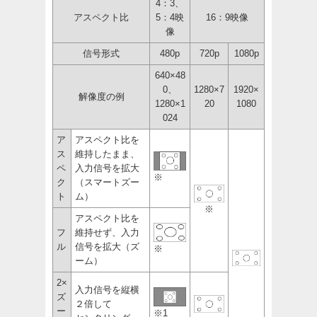
4：3、
アスペクト比
5：4映
16：9映像
像
信号形式
480p
720p
1080p
640×48
0、
1280×7
1920×
解像度の例
1280×1
20
1080
024
ア
アスペクト比を
ス
維持したまま、
ペ
入力信号を拡大
※
ク
（スマートズー
ト
ム）
※
アスペクト比を
フ
維持せず、入力
ル
信号を拡大（ズ
※
ーム）
2×
入力信号を縦横
ズ
２倍して
ー
※1