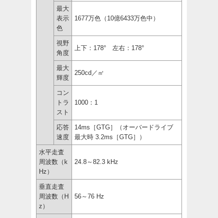
最大
表示
1677万色（10億6433万色中）
色
視野
上下：178° 左右：178°
角度
最大
250cd／㎡
輝度
コン
トラ
1000：1
スト
応答
14ms［GTG］（オーバードライブ
速度
最大時 3.2ms［GTG］）
水平走査
周波数（k
24.8～82.3 kHz
Hz）
垂直走査
周波数（H
56～76 Hz
z）