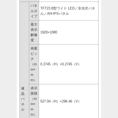
パネ
TFT23.8型ワイド LED／非光沢パネ
ルタ
ル／AH-IPSパネル
イプ
最大
表示
1920×1080
解像
度
画素
ピッ
チ
（m
0.2745（H）×0.2745（V）
m×
m
m）
表示
液
面積
晶
（m
パ
527.04（H）×296.46（V）
m×
ネ
m
ル
m）