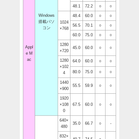
48.1
72.2
○
○
Windows
48.4
60.0
○
○
搭載パソ
1024
56.5
70.1
○
○
コン
×768
60.0
75.0
○
○
1280
Appl
45.0
60.0
○
○
×720
e M
ac
1280
64.0
60.0
○
○
×102
80.0
75.0
○
○
4
1440
55.5
59.9
○
○
×900
1920
×108
67.5
60.0
○
○
0
640×
35.0
66.7
○
-
480
832×