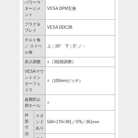
パワーマ
ネージメ
VESA DPM互換
ント
プラグ＆
VESA DDC2B
プレイ
チルト角
／ スイベ
上：20° 下：5° ／ -
ル角
高さ調整
○（3段階調整）
VESAマウ
ントイン
○（100mmピッチ）
ターフェ
イス
盗難防止
○
用ホール
外
スタ
形
ンド
540×170×391／376／361mm
寸
あり
法