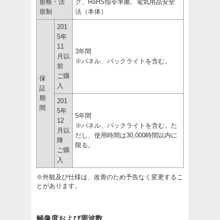
規格・法
ク、RoHS指令準拠、電気用品安全
規制
法（本体）
201
5年
11
3年間
月以
※パネル、バックライトを含む。
前
ご購
保
入
証
期
201
間
5年
5年間
12
※パネル、バックライトを含む。た
月以
だし、使用時間は30,000時間以内に
降
限る。
ご購
入
※外観及び仕様は、改善のため予告なく変更するこ
とがあります。
解像度および周波数