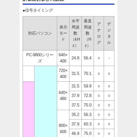
●信号タイミング
水平
垂直
ア
デ
表示
周波
周波
ナ
ジ
対応パソコン
モー
数
数
ロ
タ
ド
（kH
（H
グ
ル
z）
z）
PC-9800シリー
640×
24.8
56.4
○
-
ズ
400
720×
31.5
70.1
○
○
400
31.5
59.9
○
○
640×
37.9
72.8
○
○
480
37.5
75.0
○
○
35.2
56.3
○
○
37.9
60.3
○
○
800×
600
46.9
75.0
○
○