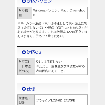
対応パソコン
対応機
Windowsパソコン、Mac、Chromeboo
種
k
※TFTカラー液晶パネルは特性として表示面上に黒
点（点灯しない点）や輝点（点灯したままの点）が
ある場合があります。これは故障あるいは不良では
ありません。予めご了承ください。
対応OS
対応OS
OSには依存しない
（日本語
※ただし、解像度及び周波数が対応
版のみ）
表範囲内にあること。
仕様
筐体色／
ブラック／LCD-RDT241XPB
型番