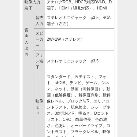
映像入力
アナログRGB、HDCP対応DVI-D、D
端子
端子、HDMI（MHL対応）、HDMI
音声
ステレオミニジャック φ3.5、RCA
入力
端子（左右）
音
スピ
声
ーカ
2W+2W（ステレオ）
入
ー
出
力
フォ
ン端
ステレオミニジャック φ3.5
子
スタンダード、IVテキスト、フォ
ト、sRGB、テレビ、ゲーム、シネ
マ、ネット、動画（高解像度）、動
画（低解像度）、解像度判別、超解
映像
像レベル、ブロックN/R、エリアコ
モー
ントラスト、肌色検出、シャープネ
ド
ス、3次元N／R、明るさ、Dコント
ラスト、CRO、白黒伸長、色の濃
さ、色あい、オーバードライブ、コ
ントラスト、ブラックレベル、映像