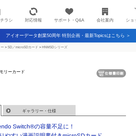
チラシ
対応情報
サポート・Q&A
会社案内
ショ
アイオーデータ創業50周年 特別企画・最新Topicsはこちら ＞
ター
>
SD／microSDカード
>
HNMSDシリーズ
Dメモリーカード
ギャラリー・仕様
tendo Switch®の容量不足に！
りやすい漫画説明書付きmicroSDカード