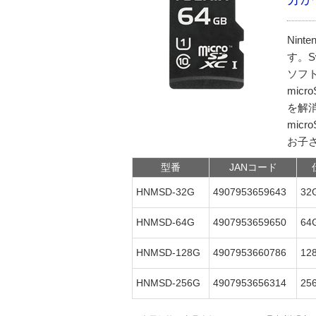
Nin
す。S
ソフ
mic
を解
mic
お子
型番
JANコード
HNMSD-32G
4907953659643
3
HNMSD-64G
4907953659650
6
HNMSD-128G
4907953660786
12
HNMSD-256G
4907953656314
25