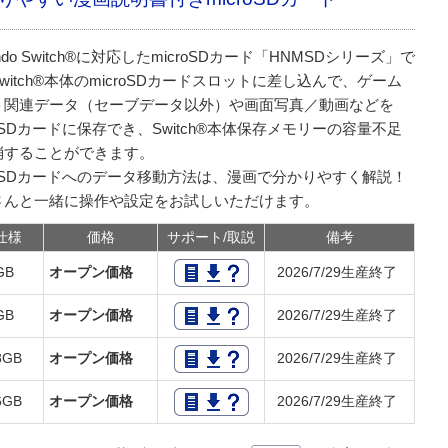
tendo Switch®に対応したmicroSDカード「HNMSDシリーズ」で
witch®本体のmicroSDカードスロットに差し込んで、ゲーム
ト関連データ（セーブデータ以外）や画面写真／動画などを
roSDカードに保存でき、Switch®本体保存メモリーの容量不足
消することができます。
roSDカードへのデータ移動方法は、漫画で分かりやすく解説！
さんと一緒に操作や設定をお試しいただけます。
仕様
価格
サポート/取説
備考
2GB
オープン価格
2026/7/29生産終了
4GB
オープン価格
2026/7/29生産終了
8GB
オープン価格
2026/7/29生産終了
6GB
オープン価格
2026/7/29生産終了