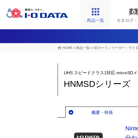
商品一覧
カタログ・
HOME
>
商品一覧
>
SDカード／リーダー・ライ
UHS スピードクラス1対応 microS
HNMSDシリーズ
概要・特長
Nin
分か