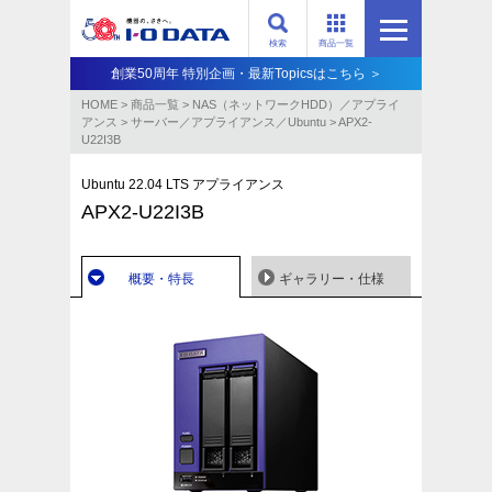
検索
商品一覧
創業50周年 特別企画・最新Topicsはこちら ＞
HOME
>
商品一覧
>
NAS（ネットワークHDD）／アプライ
アンス​
>
サーバー／アプライアンス／Ubuntu
>
APX2-
U22I3B
Ubuntu 22.04 LTS アプライアンス
APX2-U22I3B
概要・特長
ギャラリー・仕様