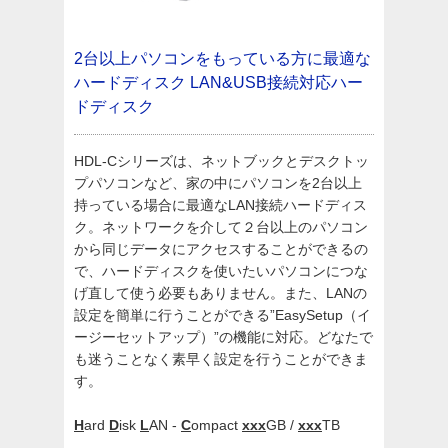
2台以上パソコンをもっている方に最適な
ハードディスク
LAN&USB接続対応ハー
ドディスク
HDL-Cシリーズは、ネットブックとデスクトッ
プパソコンなど、家の中にパソコンを2台以上
持っている場合に最適なLAN接続ハードディス
ク。ネットワークを介して２台以上のパソコン
から同じデータにアクセスすることができるの
で、ハードディスクを使いたいパソコンにつな
げ直して使う必要もありません。また、LANの
設定を簡単に行うことができる”EasySetup（イ
ージーセットアップ）”の機能に対応。どなたで
も迷うことなく素早く設定を行うことができま
す。
H
ard
D
isk
L
AN -
C
ompact
xxx
GB /
xxx
TB