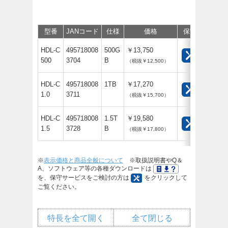
型番
JANコード
仕様
価格
保守
サポー
HDL-C
495718008
500G
￥13,750
500
3704
B
（税抜￥12,500）
HDL-C
495718008
1TB
￥17,270
1.0
3711
（税抜￥15,700）
HDL-C
495718008
1.5T
￥19,580
1.5
3728
B
（税抜￥17,800）
※
表示価格と商品全般について
※取扱説明書やQ＆
A、ソフトウェア等の各種ダウンロードは
を、保守サービスをご検討の方は
をクリックして
ご覧ください。
特長を全て開く
全て閉じる