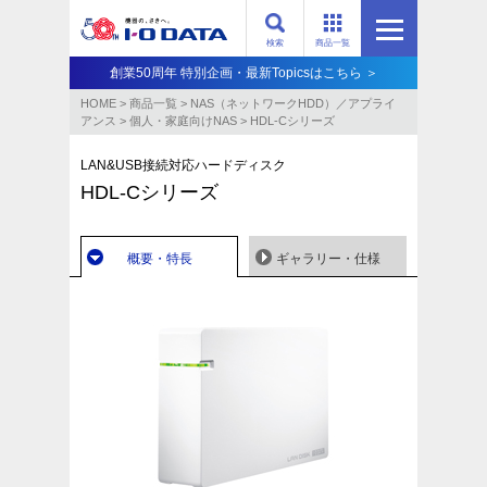
検索
商品一覧
創業50周年 特別企画・最新Topicsはこちら ＞
HOME
>
商品一覧
>
NAS（ネットワークHDD）／アプライ
アンス​
>
個人・家庭向けNAS
>
HDL-Cシリーズ
LAN&USB接続対応ハードディスク
HDL-Cシリーズ
概要・特長
ギャラリー・仕様