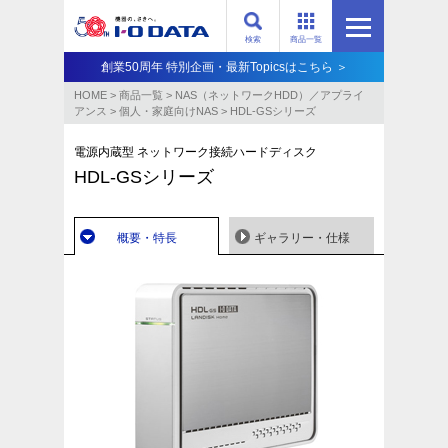
検索
商品一覧
創業50周年 特別企画・最新Topicsはこちら ＞
HOME
>
商品一覧
>
NAS（ネットワークHDD）／アプライ
アンス​
>
個人・家庭向けNAS
>
HDL-GSシリーズ
電源内蔵型 ネットワーク接続ハードディスク
HDL-GSシリーズ
概要・特長
ギャラリー・仕様