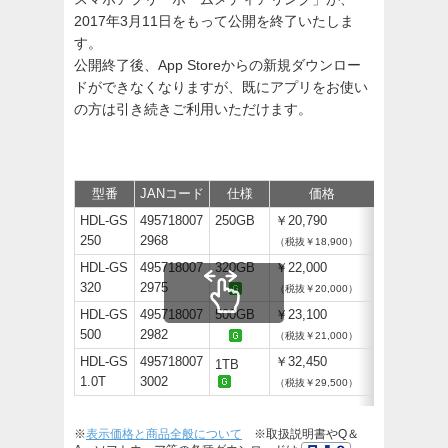
2017年3月11日をもって公開を終了いたしま
す。
公開終了後、App Storeからの新規ダウンロー
ドができなくなりますが、既にアプリをお使い
の方は引き続きご利用いただけます。
型番
JANコード
仕様
価格
サポート/
HDL-GS
495718007
250GB
￥20,790
250
2968
（税抜￥18,900）
HDL-GS
495718007
320GB
￥22,000
320
2975
（税抜￥20,000）
HDL-GS
495718007
500GB
￥23,100
500
2982
（税抜￥21,000）
HDL-GS
495718007
￥32,450
1TB
1.0T
3002
（税抜￥29,500）
※
表示価格と商品全般について
※取扱説明書やQ＆