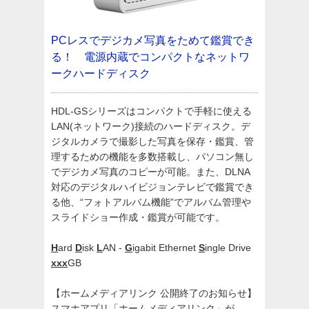
PCレスでデジカメ写真をためて鑑賞でき
る！ 電源内蔵でコンパクトなネットワ
ークハードディスク
HDL-GSシリーズはコンパクトで手軽に使える
LAN(ネットワーク)接続のハードディスク。デ
ジタルカメラで撮影した写真を保存・鑑賞、管
理するための機能を多数搭載し、パソコン無し
でデジカメ写真のコピーが可能。また、DLNA
対応のデジタルハイビジョンテレビで鑑賞でき
る他、“フォトアルバム機能”でアルバム管理や
スライドショー作成・鑑賞が可能です。
H
ard
D
isk
L
AN -
G
igabit Ethernet
S
ingle Drive
xxx
GB
【ホームメディアリンク 公開終了のお知らせ】
スマホアプリ「ホームメディアリンク」が、