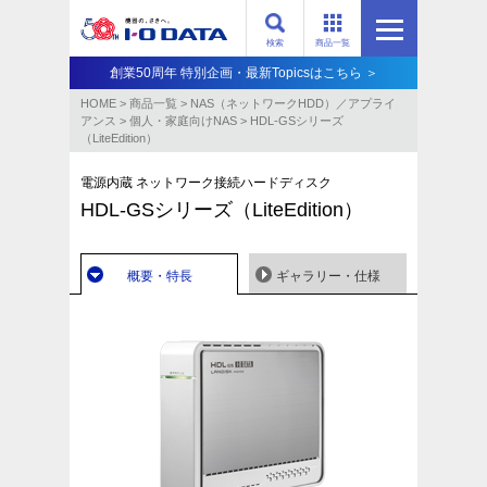
検索
商品一覧
創業50周年 特別企画・最新Topicsはこちら ＞
HOME
>
商品一覧
>
NAS（ネットワークHDD）／アプライ
アンス​
>
個人・家庭向けNAS
>
HDL-GSシリーズ
（LiteEdition）
電源内蔵 ネットワーク接続ハードディスク
HDL-GSシリーズ（LiteEdition）
概要・特長
ギャラリー・仕様