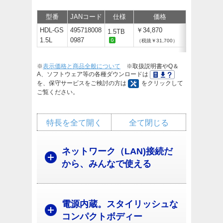
型番
JANコード
仕様
価格
サポート/
HDL-GS
495718008
￥34,870
1.5TB
1.5L
0987
（税抜￥31,700）
※
表示価格と商品全般について
※取扱説明書やQ＆
A、ソフトウェア等の各種ダウンロードは
を、保守サービスをご検討の方は
をクリックして
ご覧ください。
特長を全て開く
全て閉じる
ネットワーク（LAN)接続だ
から、みんなで使える
電源内蔵。スタイリッシュな
コンパクトボディー