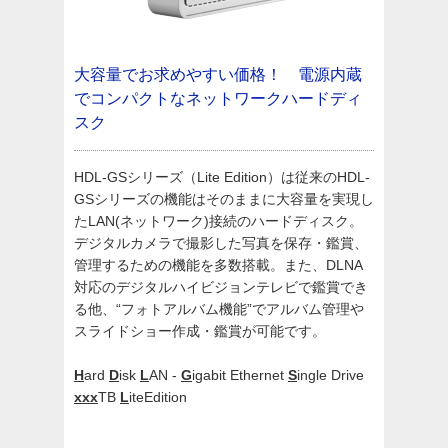
大容量でお求めやすい価格！ 電源内蔵
でコンパクトなネットワークハードディ
スク
HDL-GSシリーズ（Lite Edition）は従来のHDL-
GSシリーズの機能はそのままに大容量を実現し
たLAN(ネットワーク)接続のハードディスク。
デジタルカメラで撮影した写真を保存・鑑賞、
管理するための機能を多数搭載。また、DLNA
対応のデジタルハイビジョンテレビで鑑賞でき
る他、“フォトアルバム機能”でアルバム管理や
スライドショー作成・鑑賞が可能です。
H
ard
D
isk
L
AN -
G
igabit Ethernet
S
ingle Drive
xxx
TB
L
iteEdition