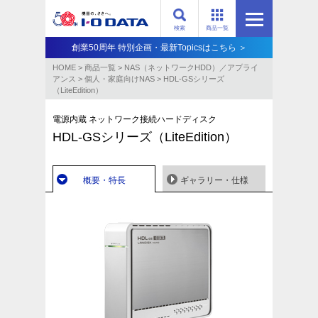
検索
商品一覧
創業50周年 特別企画・最新Topicsはこちら ＞
HOME
>
商品一覧
>
NAS（ネットワークHDD）／アプライ
アンス​
>
個人・家庭向けNAS
>
HDL-GSシリーズ
（LiteEdition）
電源内蔵 ネットワーク接続ハードディスク
HDL-GSシリーズ（LiteEdition）
概要・特長
ギャラリー・仕様