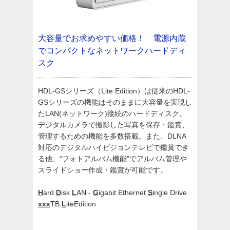
大容量でお求めやすい価格！ 電源内蔵
でコンパクトなネットワークハードディ
スク
HDL-GSシリーズ（Lite Edition）は従来のHDL-
GSシリーズの機能はそのままに大容量を実現し
たLAN(ネットワーク)接続のハードディスク。
デジタルカメラで撮影した写真を保存・鑑賞、
管理するための機能を多数搭載。また、DLNA
対応のデジタルハイビジョンテレビで鑑賞でき
る他、“フォトアルバム機能”でアルバム管理や
スライドショー作成・鑑賞が可能です。
H
ard
D
isk
L
AN -
G
igabit Ethernet
S
ingle Drive
xxx
TB
L
iteEdition