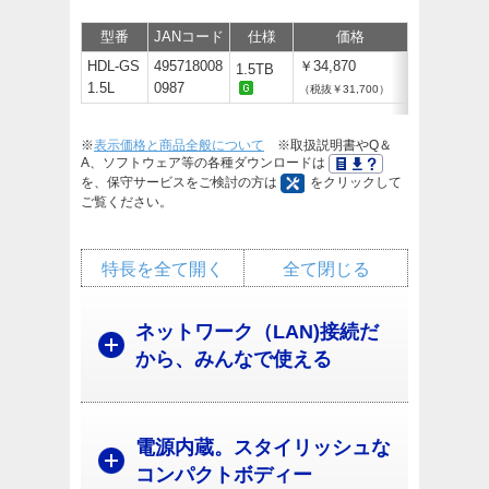
型番
JANコード
仕様
価格
サポート/
HDL-GS
495718008
￥34,870
1.5TB
1.5L
0987
（税抜￥31,700）
※
表示価格と商品全般について
※取扱説明書やQ＆
A、ソフトウェア等の各種ダウンロードは
を、保守サービスをご検討の方は
をクリックして
ご覧ください。
特長を全て開く
全て閉じる
ネットワーク（LAN)接続だ
から、みんなで使える
電源内蔵。スタイリッシュな
コンパクトボディー