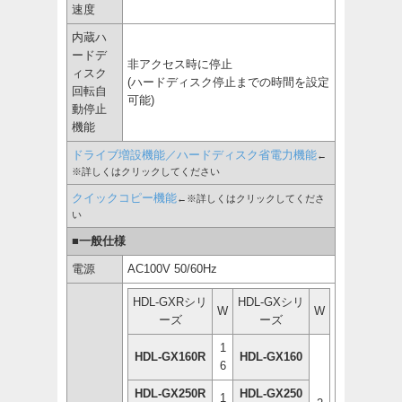
速度
内蔵ハ
ードデ
非アクセス時に停止
ィスク
(ハードディスク停止までの時間を設定
回転自
可能)
動停止
機能
ドライブ増設機能／ハードディスク省電力機能
←
※詳しくはクリックしてください
クイックコピー機能
←※詳しくはクリックしてくださ
い
■
一般仕様
電源
AC100V 50/60Hz
HDL-GXRシリ
HDL-GXシリ
W
W
ーズ
ーズ
1
HDL-GX160R
HDL-GX160
6
HDL-GX250R
HDL-GX250
1