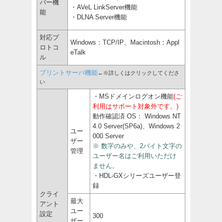
バー機
・AVeL LinkServer機能
能
・DLNA Server機能
対応プ
Windows：TCP/IP、Macintosh：Appl
ロトコ
eTalk
ル
プリントサーバ機能
←※詳しくはクリックしてくださ
い
・MSドメインログオン機能
(ご
利用はサポート対象外です。)
動作確認済 OS： Windows NT
4.0 Server(SP6a)、Windows 2
ユー
000 Server
ザー
※ 数字のみや、2バイト文字の
管理
ユーザー名はご利用いただけ
ません。
・HDL-GXシリーズユーザー登
録
クライ
最大
アント
ユー
設定
300
ザー