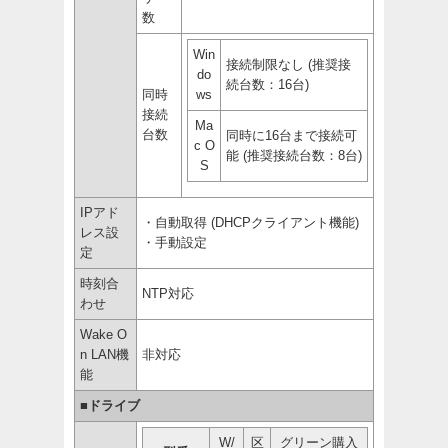
数
Win
接続制限なし (推奨接
do
続台数：16台)
同時
ws
接続
Ma
台数
同時に16台まで接続可
c O
能 (推奨接続台数：8台)
S
IPアド
・自動取得 (DHCPクライアント機能)
レス設
・手動設定
定
時刻合
NTP対応
わせ
Wake O
n LAN機
非対応
能
■
ドライブ
W/
区
グリーン購入