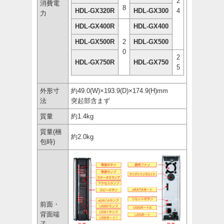
2
消費電
8
HDL-GX320R
HDL-GX300
4
力
HDL-GX400R
HDL-GX400
HDL-GX500R
2
HDL-GX500
0
2
HDL-GX750R
HDL-GX750
5
外形寸
約49.0(W)×193.9(D)×174.9(H)mm
法
突起部含まず
質量
約1.4kg
質量(梱
約2.0kg
包時)
前面・
背面端