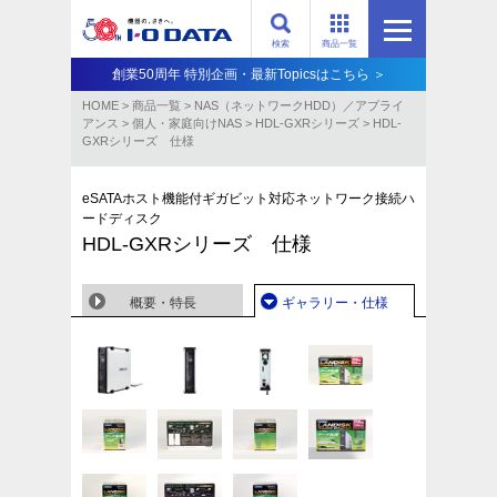
検索
商品一覧
創業50周年 特別企画・最新Topicsはこちら ＞
HOME
>
商品一覧
>
NAS（ネットワークHDD）／アプライ
アンス​
>
個人・家庭向けNAS
>
HDL-GXRシリーズ
>
HDL-
GXRシリーズ 仕様
eSATAホスト機能付ギガビット対応ネットワーク接続ハ
ードディスク
HDL-GXRシリーズ 仕様
概要・特長
ギャラリー・仕様