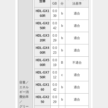
型番
GB
分
法基準
HDL-GX1
0.0
b
適合
60R
39
HDL-GX2
0.0
b
適合
50R
42
HDL-GX3
0.0
b
適合
20R
29
HDL-GX4
0.0
b
適合
00R
23
HDL-GX5
0.0
B
不適合
00R
19
HDL-GX7
0.0
c
適合
50R
12
容量／
HDL-GX1
0.0
エネル
b
適合
60
42
ギー消
費効率
HDL-GX2
0.0
b
適合
／
50
29
グリー