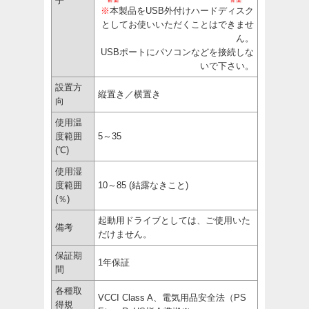
子
※
本製品をUSB外付けハードディスク
としてお使いいただくことはできませ
ん。
USBポートにパソコンなどを接続しな
いで下さい。
設置方
縦置き／横置き
向
使用温
度範囲
5～35
(℃)
使用湿
度範囲
10～85 (結露なきこと)
(％)
起動用ドライブとしては、ご使用いた
備考
だけません。
保証期
1年保証
間
各種取
VCCI Class A、電気用品安全法（PS
得規