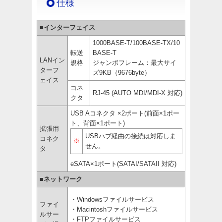
仕様
■インターフェイス
1000BASE-T/100BASE-TX/10
転送
BASE-T
LANイン
規格
ジャンボフレーム：最大サイ
ターフ
ズ9KB（9676byte）
ェイス
コネ
RJ-45 (AUTO MDI/MDI-X 対応)
クタ
USB Aコネクタ ×2ポート(前面×1ポー
ト、背面×1ポート)
拡張用
USBハブ経由の接続は対応しま
コネク
※
せん。
タ
eSATA×1ポート(SATAI/SATAII 対応)
■ネットワーク
・Windowsファイルサービス
ファイ
・Macintoshファイルサービス
ルサー
・FTPファイルサービス