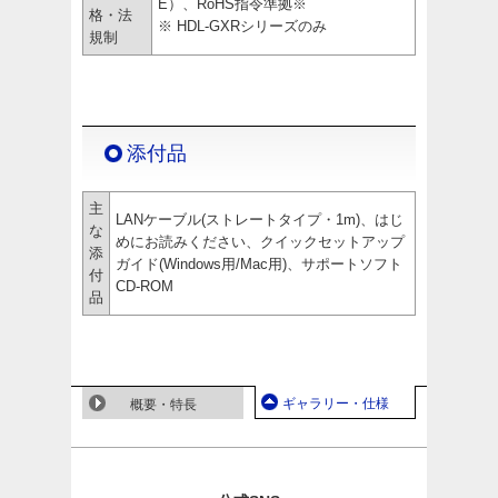
E）、RoHS指令準拠
※
格・法
※
HDL-GXRシリーズのみ
規制
添付品
主
LANケーブル(ストレートタイプ・1m)、はじ
な
めにお読みください、クイックセットアップ
添
ガイド(Windows用/Mac用)、サポートソフト
付
CD-ROM
品
ギャラリー・仕様
概要・特長