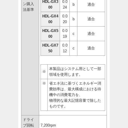
HDL-GX3
0.0
ン購入
b
適合
00
24
法基準
HDL-GX4
0.0
b
適合
00
20
HDL-GX5
0.0
c
適合
00
19
HDL-GX7
0.0
c
適合
50
12
本製品はシステム用として一部
※
領域を使用します。
※
省エネ法に基づくエネルギー消
費効率は、最大構成における待
機中の消費電力を、
物理的な最大記憶容量で除した
ものです。
ドライ
ブ回転
7,200rpm