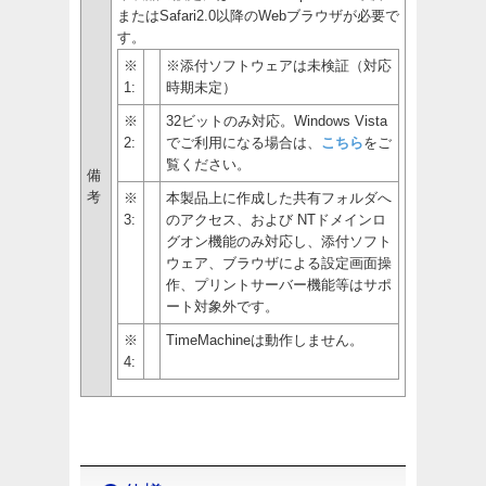
またはSafari2.0以降のWebブラウザが必要で
す。
※
※添付ソフトウェアは未検証（対応
1:
時期未定）
※
32ビットのみ対応。Windows Vista
2:
でご利用になる場合は、
こちら
をご
覧ください。
備
考
※
本製品上に作成した共有フォルダへ
3:
のアクセス、および NTドメインロ
グオン機能のみ対応し、添付ソフト
ウェア、ブラウザによる設定画面操
作、プリントサーバー機能等はサポ
ート対象外です。
※
TimeMachineは動作しません。
4: