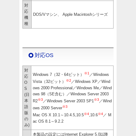
対
応
DOS/Vマシン、 Apple Macintoshシリーズ
機
種
対応OS
対
※1
Windows 7（32・64ビット）
／Windows
応
※2
Vista（32ビット）
／Windows XP／Wind
O
ows 2000 Professional／Windows Me／Wind
S
ows 98（SE含む）／Windows Server 2003
(日
※3
※3
本
R2
／Windows Server 2003 SP1
／Wind
語
※3
ows 2000 Server
版
※4
※4
Mac OS X 10.1～10.4.5,10.5
,10.6
／ M
の
ac OS 8.1～9.2.2
み)
本製品の設定にはInternet Explorer 5.0以降