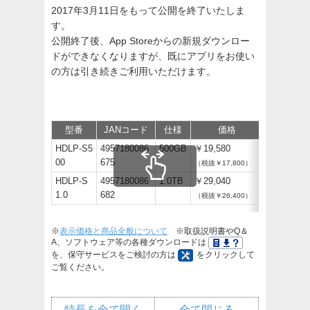
2017年3月11日をもって公開を終了いたしま
す。
公開終了後、App Storeからの新規ダウンロー
ドができなくなりますが、既にアプリをお使い
の方は引き続きご利用いただけます。
型番
JANコード
仕様
価格
保守
サ
HDLP-S5
4957180086
500GB
￥19,580
00
675
（税抜￥17,800）
HDLP-S
4957180086
1.0TB
￥29,040
1.0
682
（税抜￥26,400）
※
表示価格と商品全般について
※取扱説明書やQ＆
A、ソフトウェア等の各種ダウンロードは
を、保守サービスをご検討の方は
をクリックして
ご覧ください。
特長を全て開く
全て閉じる