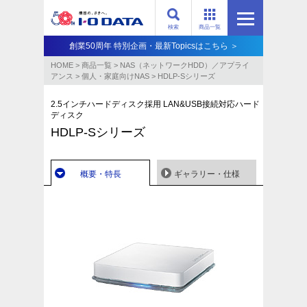
検索
商品一覧
創業50周年 特別企画・最新Topicsはこちら ＞
HOME
>
商品一覧
>
NAS（ネットワークHDD）／アプライ
アンス​
>
個人・家庭向けNAS
>
HDLP-Sシリーズ
2.5インチハードディスク採用 LAN&USB接続対応ハード
ディスク
HDLP-Sシリーズ
概要・特長
ギャラリー・仕様