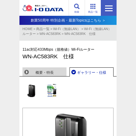
検索
商品一覧
創業50周年 特別企画・最新Topicsはこちら ＞
HOME
>
商品一覧
>
Wi-Fi（無線LAN）
>
Wi-Fi（無線LAN）
ルーター
>
WN-AC583RK
>
WN-AC583RK 仕様
11ac対応433Mbps（規格値）Wi-Fiルーター
WN-AC583RK 仕様
概要・特長
ギャラリー・仕様