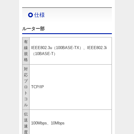
仕様
ルーター部
有
線
IEEE802.3u（100BASE-TX）、IEEE802.3i
規
（10BASE-T）
格
対
応
プ
ロ
TCP/IP
ト
コ
ル
伝
送
100Mbps、10Mbps
速
度