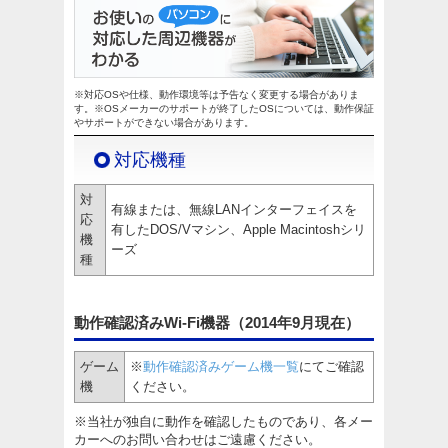
※対応OSや仕様、動作環境等は予告なく変更する場合がありま
す。※OSメーカーのサポートが終了したOSについては、動作保証
やサポートができない場合があります。
対応機種
対
有線または、無線LANインターフェイスを
応
有したDOS/Vマシン、Apple Macintoshシリ
機
ーズ
種
動作確認済みWi-Fi機器（2014年9月現在）
ゲーム
※
動作確認済みゲーム機一覧
にてご確認
機
ください。
※当社が独自に動作を確認したものであり、各メー
カーへのお問い合わせはご遠慮ください。