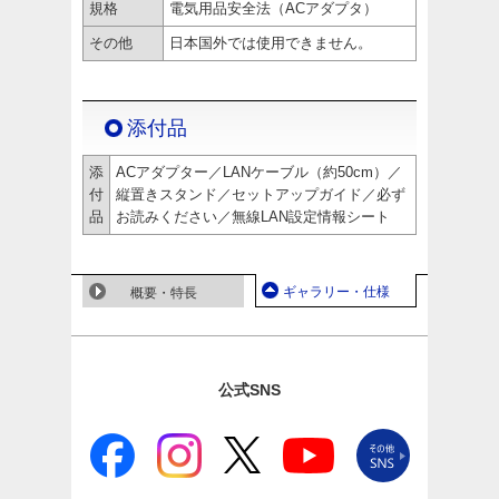
規格
電気用品安全法（ACアダプタ）
その他
日本国外では使用できません。
添付品
添
ACアダプター／LANケーブル（約50cm）／
付
縦置きスタンド／セットアップガイド／必ず
品
お読みください／無線LAN設定情報シート
ギャラリー・仕様
概要・特長
公式SNS