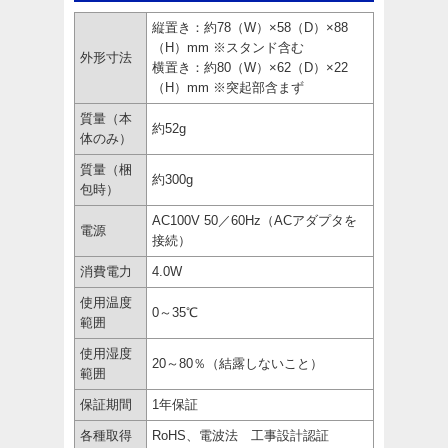
縦置き：約78（W）×58（D）×88
（H）mm ※スタンド含む
外形寸法
横置き：約80（W）×62（D）×22
（H）mm ※突起部含まず
質量（本
約52g
体のみ）
質量（梱
約300g
包時）
AC100V 50／60Hz（ACアダプタを
電源
接続）
消費電力
4.0W
使用温度
0～35℃
範囲
使用湿度
20～80％（結露しないこと）
範囲
保証期間
1年保証
各種取得
RoHS、電波法 工事設計認証