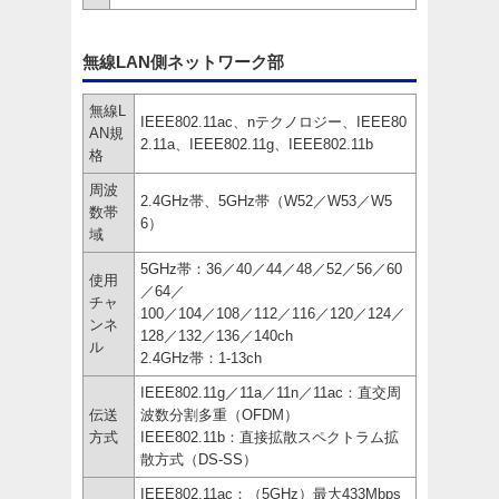
無線LAN側ネットワーク部
無線L
IEEE802.11ac、nテクノロジー、IEEE80
AN規
2.11a、IEEE802.11g、IEEE802.11b
格
周波
2.4GHz帯、5GHz帯（W52／W53／W5
数帯
6）
域
5GHz帯：36／40／44／48／52／56／60
使用
／64／
チャ
100／104／108／112／116／120／124／
ンネ
128／132／136／140ch
ル
2.4GHz帯：1-13ch
IEEE802.11g／11a／11n／11ac：直交周
伝送
波数分割多重（OFDM）
方式
IEEE802.11b：直接拡散スペクトラム拡
散方式（DS-SS）
IEEE802.11ac：（5GHz）最大433Mbps