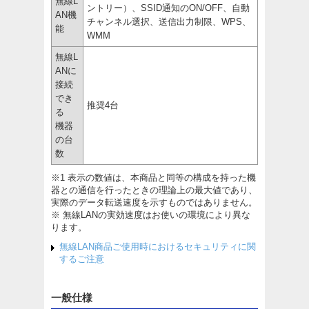
無線L
ントリー）、SSID通知のON/OFF、自動
AN機
チャンネル選択、送信出力制限、WPS、
能
WMM
無線L
ANに
接続
でき
推奨4台
る
機器
の台
数
※1 表示の数値は、本商品と同等の構成を持った機
器との通信を行ったときの理論上の最大値であり、
実際のデータ転送速度を示すものではありません。
※ 無線LANの実効速度はお使いの環境により異な
ります。
無線LAN商品ご使用時におけるセキュリティに関
するご注意
一般仕様