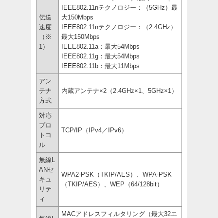
IEEE802.11nテクノロジー：（5GHz）最
伝送
大150Mbps
速度
IEEE802.11nテクノロジー：（2.4GHz）
（※
最大150Mbps
1）
IEEE802.11a：最大54Mbps
IEEE802.11g：最大54Mbps
IEEE802.11b：最大11Mbps
アン
テナ
内蔵アンテナ×2（2.4GHz×1、5GHz×1）
方式
対応
プロ
TCP/IP（IPv4／IPv6）
トコ
ル
無線L
ANセ
WPA2-PSK（TKIP/AES）、WPA-PSK
キュ
（TKIP/AES）、WEP（64/128bit）
リテ
ィ
MACアドレスフィルタリング（最大32エ