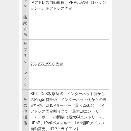
IPアドレス自動取得、PPPoE認証（1セッシ
ッ
ョン）、IPアドレス固定
ト
接
続
方
法
サ
ブ
ネ
ッ
255.255.255.0 固定
ト
マ
ス
ク
SPI、DoS攻撃防御、インターネット側から
そ
のPing応答拒否、インターネット側からの設
の
定拒否、DHCPサーバー（最大253台）、IP
他
アドレス固定割り当て（最大10エントリ
機
ー）、ポートの開放（最大64エントリー）、
能
UPnP、IPv6パススルー、LAN側IPアドレス
自動変更、NTPクライアント