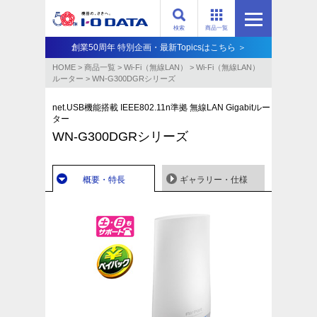
検索
商品一覧
創業50周年 特別企画・最新Topicsはこちら ＞
HOME
>
商品一覧
>
Wi-Fi（無線LAN）
>
Wi-Fi（無線LAN）
ルーター
>
WN-G300DGRシリーズ
net.USB機能搭載 IEEE802.11n準拠 無線LAN Gigabitルー
ター
WN-G300DGRシリーズ
概要・特長
ギャラリー・仕様