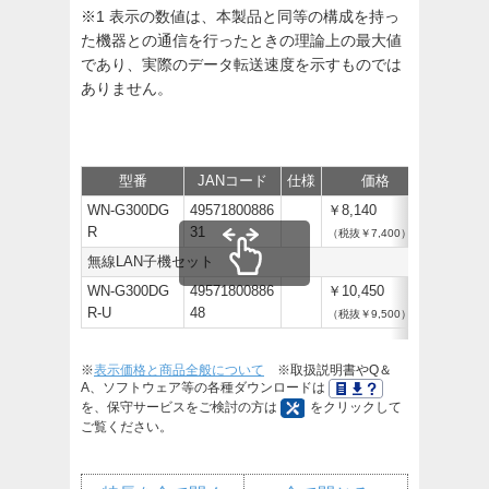
※1 表示の数値は、本製品と同等の構成を持っ
た機器との通信を行ったときの理論上の最大値
であり、実際のデータ転送速度を示すものでは
ありません。
型番
JANコード
仕様
価格
サポート
WN-G300DG
49571800886
￥8,140
R
31
（税抜￥7,400）
無線LAN子機セット
WN-G300DG
49571800886
￥10,450
R-U
48
（税抜￥9,500）
※
表示価格と商品全般について
※取扱説明書やQ＆
A、ソフトウェア等の各種ダウンロードは
を、保守サービスをご検討の方は
をクリックして
ご覧ください。