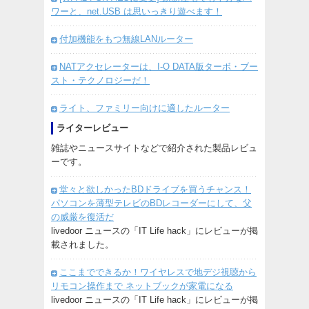
ワーと、net.USB は思いっきり遊べます！
付加機能をもつ無線LANルーター
NATアクセレーターは、I-O DATA版ターボ・ブー
スト・テクノロジーだ！
ライト、ファミリー向けに適したルーター
ライターレビュー
雑誌やニュースサイトなどで紹介された製品レビュ
ーです。
堂々と欲しかったBDドライブを買うチャンス！
パソコンを薄型テレビのBDレコーダーにして、父
の威厳を復活だ
livedoor ニュースの「IT Life hack」にレビューが掲
載されました。
ここまでできるか！ワイヤレスで地デジ視聴から
リモコン操作まで ネットブックが家電になる
livedoor ニュースの「IT Life hack」にレビューが掲