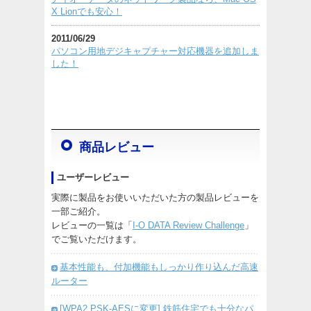
X Lionでも安心！
2011/06/29
パソコン用地デジキャプチャー対応機器を追加しま
した！
商品レビュー
ユーザーレビュー
実際に製品をお使いいただいた方の製品レビューを
一部ご紹介。
レビューの一覧は「
I-O DATA Review Challenge
」
でご覧いただけます。
基本性能も、付加機能もしっかり作り込んだ高速
ルーター
[WPA2 PSK-AESに変更] 鉄筋住宅でも十分なパ