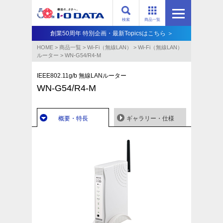
検索
商品一覧
創業50周年 特別企画・最新Topicsはこちら ＞
HOME
>
商品一覧
>
Wi-Fi（無線LAN）
>
Wi-Fi（無線LAN）
ルーター
>
WN-G54/R4-M
IEEE802.11g/b 無線LANルーター
WN-G54/R4-M
概要・特長
ギャラリー・仕様