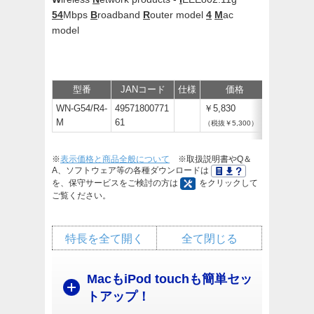
54
Mbps
B
roadband
R
outer model
4
M
ac
model
型番
JANコード
仕様
価格
サポート
WN-G54/R4-
49571800771
￥5,830
M
61
（税抜￥5,300）
※
表示価格と商品全般について
※取扱説明書やQ＆
A、ソフトウェア等の各種ダウンロードは
を、保守サービスをご検討の方は
をクリックして
ご覧ください。
特長を全て開く
全て閉じる
MacもiPod touchも簡単セッ
トアップ！