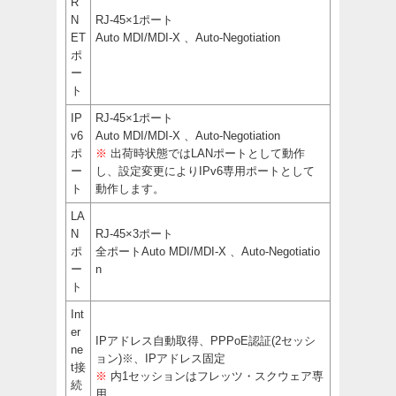
R
N
RJ-45×1ポート
ET
Auto MDI/MDI-X 、Auto-Negotiation
ポ
ー
ト
IP
RJ-45×1ポート
v6
Auto MDI/MDI-X 、Auto-Negotiation
ポ
※
出荷時状態ではLANポートとして動作
ー
し、設定変更によりIPv6専用ポートとして
ト
動作します。
LA
N
RJ-45×3ポート
ポ
全ポートAuto MDI/MDI-X 、Auto-Negotiatio
ー
n
ト
Int
er
IPアドレス自動取得、PPPoE認証(2セッシ
ne
ョン)
※
、IPアドレス固定
t接
※
内1セッションはフレッツ・スクウェア専
続
用。