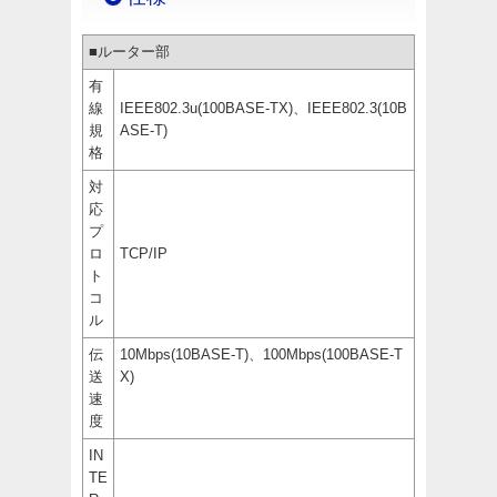
■ルーター部
有
線
IEEE802.3u(100BASE-TX)、IEEE802.3(10B
規
ASE-T)
格
対
応
プ
ロ
TCP/IP
ト
コ
ル
伝
10Mbps(10BASE-T)、100Mbps(100BASE-T
送
X)
速
度
IN
TE