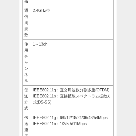
格
通
2.4GHz帯
信
周
波
数
使
1～13ch
用
チ
ャ
ン
ネ
ル
伝
IEEE802.11g：直交周波数分割多重(OFDM)
送
IEEE802.11b：直接拡散スペクトラム拡散方
方
式(DS-SS)
式
伝
IEEE802.11g：6/9/12/18/24/36/48/54Mbps
送
IEEE802.11b：1/2/5.5/11Mbps
速
度