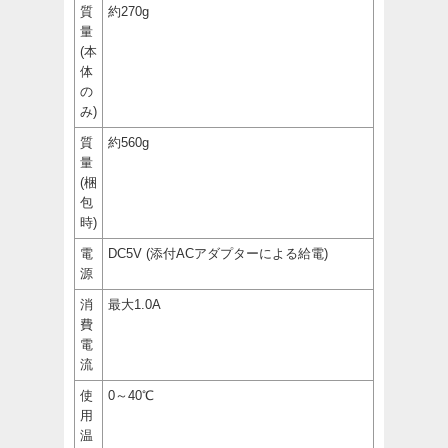
質
約270g
量
(本
体
の
み)
質
約560g
量
(梱
包
時)
電
DC5V (添付ACアダプターによる給電)
源
消
最大1.0A
費
電
流
使
0～40℃
用
温