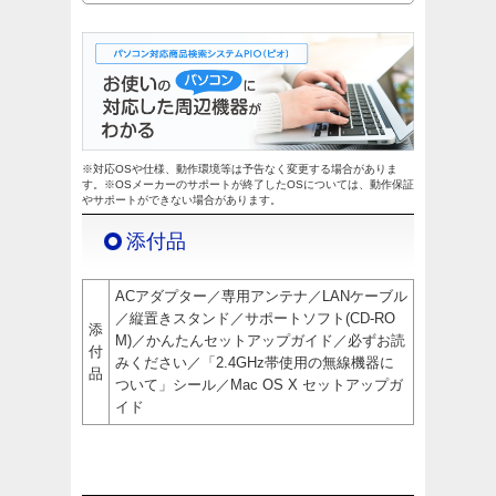
※対応OSや仕様、動作環境等は予告なく変更する場合がありま
す。※OSメーカーのサポートが終了したOSについては、動作保証
やサポートができない場合があります。
添付品
ACアダプター／専用アンテナ／LANケーブル
／縦置きスタンド／サポートソフト(CD-RO
添
M)／かんたんセットアップガイド／必ずお読
付
みください／「2.4GHz帯使用の無線機器に
品
ついて」シール／Mac OS X セットアップガ
イド