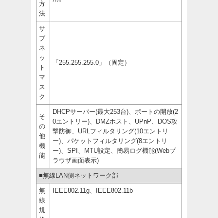
方
法
サ
ブ
ネ
ッ
「255.255.255.0」（固定）
ト
マ
ス
ク
DHCPサーバー(最大253台)、ポートの開放(2
そ
0エントリー)、DMZホスト、UPnP、DOS攻
の
撃防御、URLフィルタリング(10エントリ
他
ー)、パケットフィルタリング(8エントリ
機
ー)、SPI、MTU設定、簡易ログ機能(Webブ
能
ラウザ画面表示)
■無線LAN側ネットワーク部
無
IEEE802.11g、IEEE802.11b
線
規