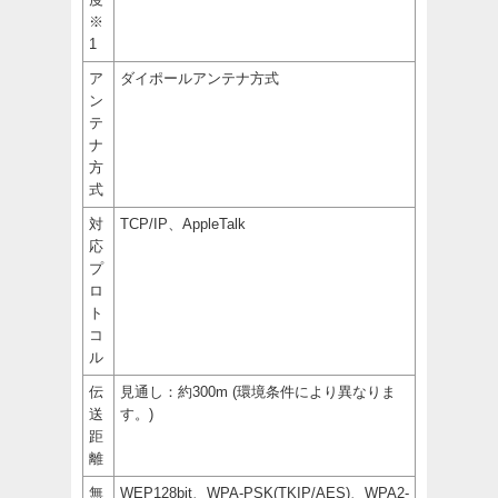
※
1
ア
ダイポールアンテナ方式
ン
テ
ナ
方
式
対
TCP/IP、AppleTalk
応
プ
ロ
ト
コ
ル
伝
見通し：約300m (環境条件により異なりま
送
す。)
距
離
無
WEP128bit、WPA-PSK(TKIP/AES)、WPA2-