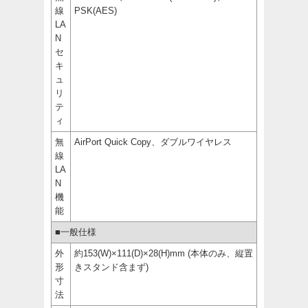
線
PSK(AES)
LA
N
セ
キ
ュ
リ
テ
ィ
無
AirPort Quick Copy、ダブルワイヤレス
線
LA
N
機
能
■一般仕様
外
約153(W)×111(D)×28(H)mm (本体のみ、縦置
形
きスタンド含まず)
寸
法