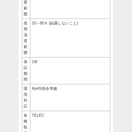
度
範
囲
使
10～85％ (結露しないこと)
用
湿
度
範
囲
保
1年
証
期
間
環
RoHS指令準拠
境
対
応
各
TELEC
種
取