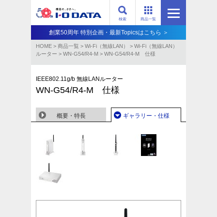
検索
商品一覧
創業50周年 特別企画・最新Topicsはこちら ＞
HOME
>
商品一覧
>
Wi-Fi（無線LAN）
>
Wi-Fi（無線LAN）
ルーター
>
WN-G54/R4-M
>
WN-G54/R4-M 仕様
IEEE802.11g/b 無線LANルーター
WN-G54/R4-M 仕様
概要・特長
ギャラリー・仕様