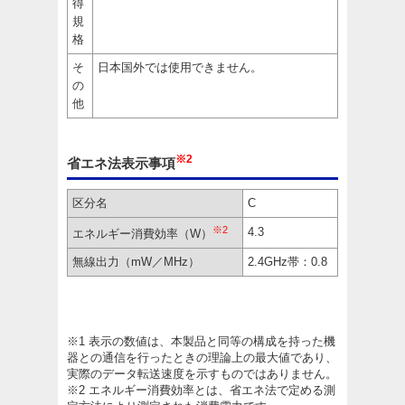
得
規
格
そ
日本国外では使用できません。
の
他
※2
省エネ法表示事項
区分名
C
※2
4.3
エネルギー消費効率（W）
無線出力（mW／MHz）
2.4GHz帯：0.8
※1 表示の数値は、本製品と同等の構成を持った機
器との通信を行ったときの理論上の最大値であり、
実際のデータ転送速度を示すものではありません。
※2 エネルギー消費効率とは、省エネ法で定める測