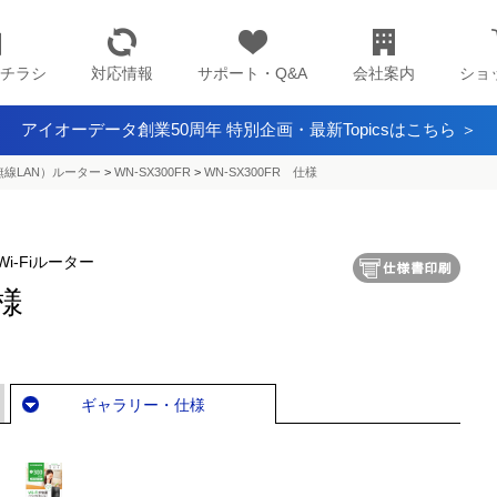
チラシ
対応情報
サポート・Q&A
会社案内
ショ
アイオーデータ創業50周年 特別企画・最新Topicsはこちら ＞
（無線LAN）ルーター
>
WN-SX300FR
>
WN-SX300FR 仕様
i-Fiルーター
仕様
ギャラリー・仕様