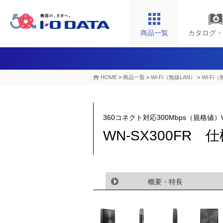
商品一覧
カタログ・
HOME
>
商品一覧
>
Wi-Fi（無線LAN）
>
Wi-Fi
360コネクト対応300Mbps（規格値）W
WN-SX300FR 
概要・特長