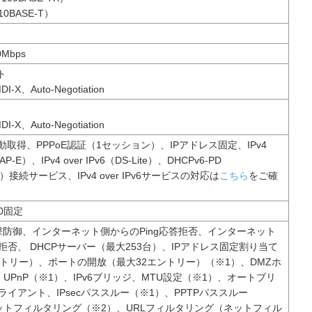
（10BASE-T）
0Mbps
ト
DI-X、Auto-Negotiation
DI-X、Auto-Negotiation
動取得、PPPoE認証（1セッション）、IPアドレス固定、IPv4
MAP-E）、IPv4 over IPv6（DS-Lite）、DHCPv6-PD
oE）接続サービス、IPv4 over IPv6サービスの対応は
こちら
をご確
5.0固定
攻撃防御、インターネット側からのPing応答拒否、インターネット
拒否、 DHCPサーバー（最大253台）、IPアドレス固定割り当て
ントリー）、ポートの開放（最大32エントリー）（※1）、DMZホ
UPnP（※1）、IPv6ブリッジ、MTU設定（※1）、オートブリ
ライアント、IPsecパススルー（※1）、PPTPパススルー
ットフィルタリング（※2）、URLフィルタリング（ネットフィル