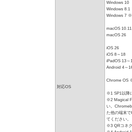
Windows 10
Windows 8.1
Windows 7 
macOS 10.1
macOS 26
iOS 26
iOS 8～18
iPadOS 13～
Android 4～
Chrome OS
対応OS
※1 SP1以
※2 Magica
い。Chrome
た他の端末で
てください。
※3 QRコネ