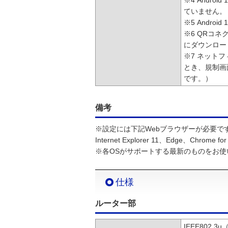
※4 Andr
ていません。
※5 Andro
※6 QRコネ
にダウンロー
※7 ネット
とき、規制画
です。）
備考
※設定には下記Webブラウザーが必要で
Internet Explorer 11、Edge、Chrome for 
※各OSがサポートする最新のものをお使
仕様
ルーター部
IEEE802.3u