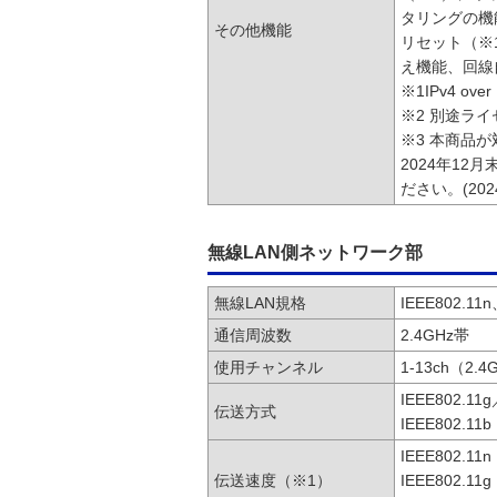
タリングの機能
その他機能
リセット（※
え機能、回線
※1IPv4 o
※2 別途ラ
※3 本商品が
2024年1
ださい。(20
無線LAN側ネットワーク部
無線LAN規格
IEEE802.11n
通信周波数
2.4GHz帯
使用チャンネル
1-13ch（2.4
IEEE802.
伝送方式
IEEE802
IEEE802.1
伝送速度（※1）
IEEE802.1