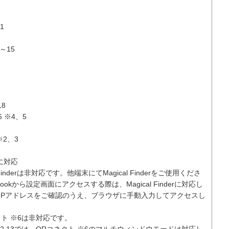
※1
1～15
18
16 ※4、5
 ※2、3
降に対応
l Finderは非対応です。他端末にてMagical Finderをご使用くださ
bookから設定画面にアクセスする際は、Magical Finderに対応し
IPアドレスをご確認のうえ、ブラウザに手動入力してアクセスし
クト ※6は非対応です。