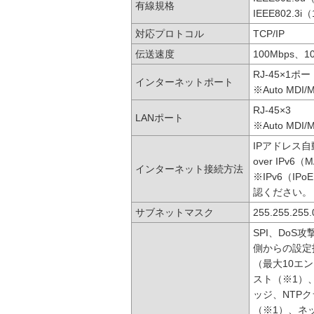
有線規格
IEEE802.3i
対応プロトコル
TCP/IP
伝送速度
100Mbps、1
RJ-45×1ポー
インターネットポート
※Auto MDI/M
RJ-45×3
LANポート
※Auto MDI/M
IPアドレス自
over IPv6（
インターネット接続方法
※IPv6（IP
認ください。
サブネットマスク
255.255.25
SPI、DoS
側からの設定
（最大10エ
スト（※1）、
ッジ、NTPク
（※1）、ネ