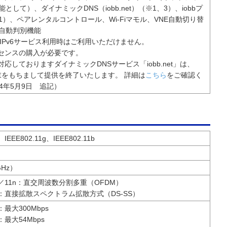
として）、ダイナミックDNS（iobb.net）（※1、3）、iobbプ
1）、ペアレンタルコントロール、Wi-Fiマモル、VNE自動切り替
自動判別機能
ver IPv6サービス利用時はご利用いただけません。
イセンスの購入が必要です。
対応しておりますダイナミックDNSサービス「iobb.net」は、
2月末をもちまして提供を終了いたします。 詳細は
こちら
をご確認く
24年5月9日 追記）
、IEEE802.11g、IEEE802.11b
GHz）
11g／11n：直交周波数分割多重（OFDM）
.11b：直接拡散スペクトラム拡散方式（DS-SS）
1n：最大300Mbps
1g：最大54Mbps