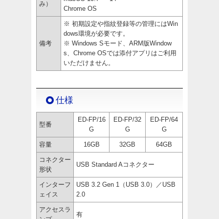
み）
Chrome OS
※ 初期設定や指紋登録等の管理にはWin
dows環境が必要です。
備考
※ Windows Sモード、ARM版Window
s、Chrome OSでは添付アプリはご利用
いただけません。
仕様
ED-FP/16
ED-FP/32
ED-FP/64
型番
G
G
G
容量
16GB
32GB
64GB
コネクター
USB Standard Aコネクター
形状
インターフ
USB 3.2 Gen 1（USB 3.0）／USB
ェイス
2.0
アクセスラ
有