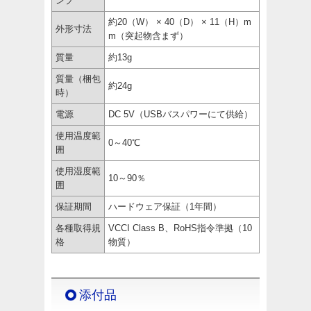
ンプ
約20（W） × 40（D） × 11（H）m
外形寸法
m（突起物含まず）
質量
約13g
質量（梱包
約24g
時）
電源
DC 5V（USBバスパワーにて供給）
使用温度範
0～40℃
囲
使用湿度範
10～90％
囲
保証期間
ハードウェア保証（1年間）
各種取得規
VCCI Class B、RoHS指令準拠（10
格
物質）
添付品