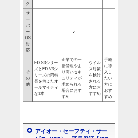
ク
サ
ー
バ
ー
-
○
-
-
OS
対
応
企業での一
手軽
ED-S3シリー
ウイル
括管理やよ
に導
ズとED-V3シ
ス対策
そ
り高いセキ
入し
リーズの両特
を検討
の
ュリティが
たい
長を備えたオ
される
他
求められる
方に
ールマイティ
方にお
場合におす
おす
な1本
すすめ
すめ
すめ
アイオー・セーフティ・サー