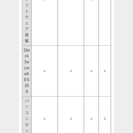
フ
ト
ウ
ェ
ア
搭
載
Qui
ck
Se
cur
○
○
○
○
eA
ES
25
6
パ
ソ
コ
ン
○
○
○
○
ロ
ッ