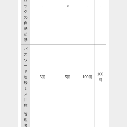
ロ
ッ
-
○
-
-
ク
の
自
動
起
動
パ
ス
ワ
ー
ド
100
連
5回
5回
100回
回
続
ミ
ス
回
数
管
理
者