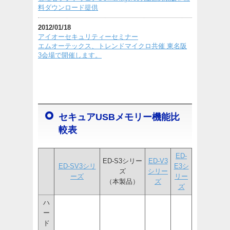
料ダウンロード提供
2012/01/18
アイオーセキュリティーセミナー
エムオーテックス、トレンドマイクロ共催 東名阪
3会場で開催します。
セキュアUSBメモリー機能比
較表
ED-
ED-S3シリー
ED-V3
ED-SV3シリ
E3シ
ズ
シリー
ーズ
リー
（本製品）
ズ
ズ
ハ
ー
ド