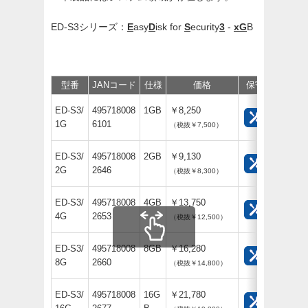
ED-S3シリーズ：
E
asy
D
isk for
S
ecurity
3
-
xG
B
型番
JANコード
仕様
価格
保守
サポート
ED-S3/
495718008
1GB
￥8,250
1G
6101
（税抜￥7,500）
ED-S3/
495718008
2GB
￥9,130
2G
2646
（税抜￥8,300）
ED-S3/
495718008
4GB
￥13,750
4G
2653
（税抜￥12,500）
ED-S3/
495718008
8GB
￥16,280
8G
2660
（税抜￥14,800）
ED-S3/
495718008
16G
￥21,780