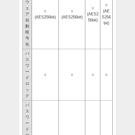
ウ
○
ェ
○
○
○
(AE
ア
(AES2
(AES256bit)
(AES256bit)
S256
自
56bit)
bit)
動
暗
号
化
パ
ス
ワ
ー
○
○
○
○
ド
ロ
ッ
ク
パ
ス
ワ
ー
ド