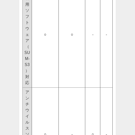
用
ソ
フ
ト
ウ
ェ
○
○
-
-
ア
（
SU
M-
S3
）
対
応
ア
ン
チ
ウ
イ
ル
ス
ソ
○
-
○
-