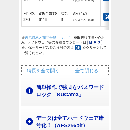
16G
2677
B
（税抜￥19,800）
ED-S3/
495718008
32G
￥30,140
32G
6118
B
（税抜￥27,400）
※
表示価格と商品全般について
※取扱説明書やQ＆
A、ソフトウェア等の各種ダウンロードは
を、保守サービスをご検討の方は
をクリックして
ご覧ください。
特長を全て開く
全て閉じる
簡単操作で強固なパスワード
ロック「SUGate3」
データは全てハードウェア暗
号化！（AES256bit）