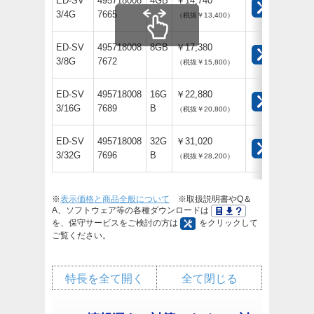
ED-SV
495718008
4GB
￥14,740
3/4G
7665
（税抜￥13,400）
ED-SV
495718008
8GB
￥17,380
3/8G
7672
（税抜￥15,800）
ED-SV
495718008
16G
￥22,880
3/16G
7689
B
（税抜￥20,800）
ED-SV
495718008
32G
￥31,020
3/32G
7696
B
（税抜￥28,200）
※
表示価格と商品全般について
※取扱説明書やQ＆
A、ソフトウェア等の各種ダウンロードは
を、保守サービスをご検討の方は
をクリックして
ご覧ください。
特長を全て開く
全て閉じる