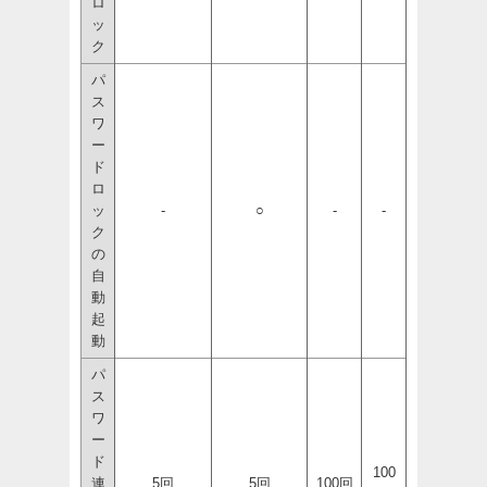
ロ
ッ
ク
パ
ス
ワ
ー
ド
ロ
ッ
-
○
-
-
ク
の
自
動
起
動
パ
ス
ワ
ー
ド
100
連
5回
5回
100回