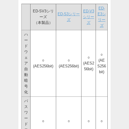
ED-
ED-SV3シリ
ED-V3
ED-S3シリー
E3シ
ーズ
シリー
ズ
リー
（本製品）
ズ
ズ
ハ
ー
ド
ウ
○
ェ
○
○
○
(AE
ア
(AES2
(AES256bit)
(AES256bit)
S256
自
56bit)
bit)
動
暗
号
化
パ
ス
ワ
ー
○
○
○
○
ド