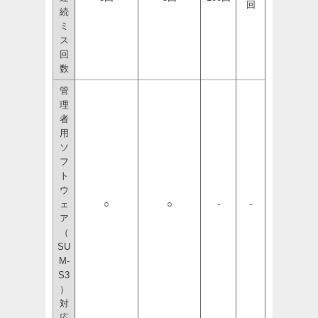
回
続
ミ
ス
回
数
管
理
者
用
ソ
フ
ト
ウ
ェ
○
○
-
-
ア
（
SU
M-
S3
）
対
応