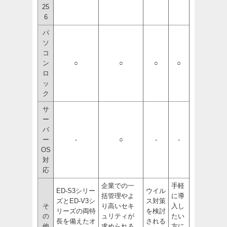
25
6
パ
ソ
コ
ン
○
○
○
○
ロ
ッ
ク
サ
ー
バ
ー
-
○
-
-
OS
対
応
企業での一
手軽
ED-S3シリー
ウイル
括管理やよ
に導
ズとED-V3シ
ス対策
そ
り高いセキ
入し
リーズの両特
を検討
の
ュリティが
たい
長を備えたオ
される
他
求められる
方に