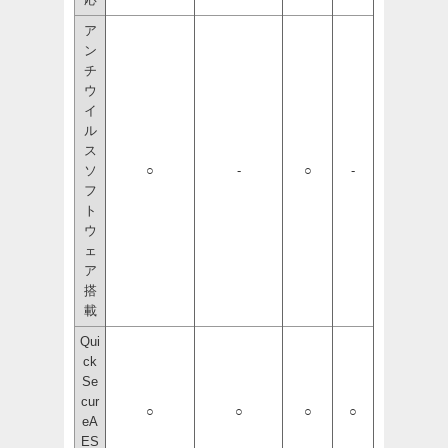
ア
ン
チ
ウ
イ
ル
ス
ソ
○
-
○
-
フ
ト
ウ
ェ
ア
搭
載
Qui
ck
Se
cur
○
○
○
○
eA
ES