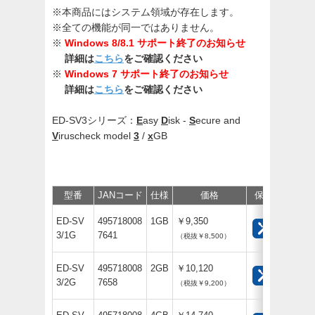
※本商品にはシステム領域が存在します。
※全ての機能が同一ではありません。
※
Windows 8/8.1 サポート終了のお知らせ
詳細は
こちら
をご確認ください
※
Windows 7 サポート終了のお知らせ
詳細は
こちら
をご確認ください
ED-SV3シリーズ：
E
asy
D
isk -
S
ecure and
V
iruscheck model
3
/
x
GB
型番
JANコード
仕様
価格
保守
サポー
ED-SV
495718008
1GB
￥9,350
3/1G
7641
（税抜￥8,500）
ED-SV
495718008
2GB
￥10,120
3/2G
7658
（税抜￥9,200）