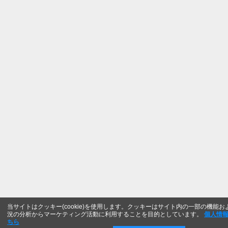
当サイトはクッキー(cookie)を使用します。クッキーはサイト内の一部の機能
況の分析からマーケティング活動に利用することを目的としています。
個人情
ちら