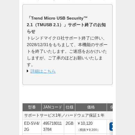
「Trend Micro USB Security™
2.1（TMUSB 2.1）」サポート終了のお知
らせ
トレンドマイクロ社サポート終了に伴い、
2028/12/31をもちまして、本機能のサポー
トを終了いたします。ご迷惑をおかけいた
しますが、ご了承のほどお願いいたしま
す。
詳細はこちら
型番
JANコード
仕様
価格
保守
サポー
サポートサービス1年／ハードウェア保証１年
ED-SV4/
495718011
2GB
￥10,120
2G
3784
（税抜￥9,200）