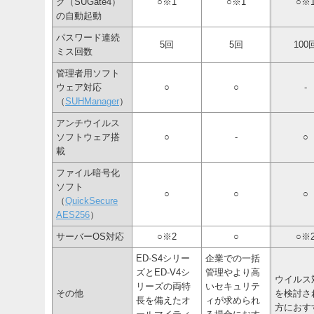
ク（SUGate4）
○※1
○※1
○※
の自動起動
パスワード連続
5回
5回
100
ミス回数
管理者用ソフト
ウェア対応
○
○
-
（
SUHManager
）
アンチウイルス
ソフトウェア搭
○
-
○
載
ファイル暗号化
ソフト
○
○
○
（
QuickSecure
AES256
）
サーバーOS対応
○※2
○
○※
ED-S4シリー
企業での一括
ズとED-V4シ
管理やより高
ウイルス
リーズの両特
いセキュリテ
その他
を検討さ
長を備えたオ
ィが求められ
方におす