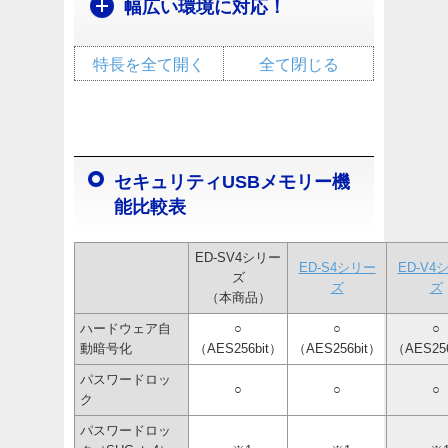
幅広い環境に対応！
特長を全て開く
全て閉じる
セキュリティUSBメモリー機
能比較表
ED-SV4シリー
ED-S4シリー
ED-V4
ズ
ズ
ズ
（本商品）
ハードウェア自
○
○
○
動暗号化
（AES256bit）
（AES256bit）
（AES256
パスワードロッ
○
○
○
ク
パスワードロッ