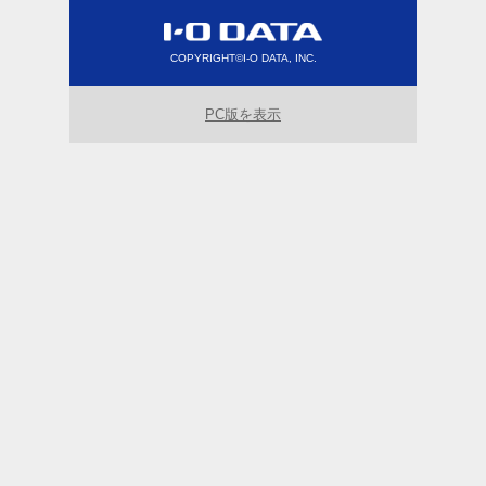
COPYRIGHT©I-O DATA, INC.
PC版を表示