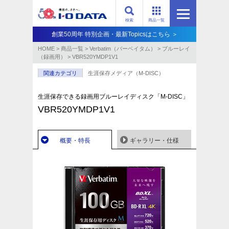
検索
商品一覧
創業50周年 特別企画・最新Topicsはこちら ＞
HOME
>
商品一覧
>
Verbatim（バーベイタム）
>
ブルーレイ
（録画用）
>
VBR520YMDP1V1
関連カテゴリ
生涯保存メディア（M-DISC）
生涯保存できる録画用ブルーレイディスク「M-DISC」
VBR520YMDP1V1
概要・特長
ギャラリー・仕様