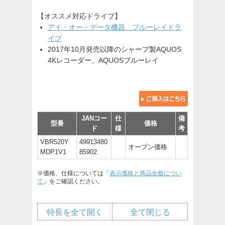
【オススメ対応ドライブ】
アイ・オー・データ機器 ブルーレイドラ
イブ
2017年10月発売以降のシャープ製AQUOS
4Kレコーダー、AQUOSブルーレイ
JANコー
仕
備
型番
価格
ド
様
考
VBR520Y
49913480
オープン価格
MDP1V1
85902
※価格、仕様については「
表示価格と商品全般につい
て
」をご確認ください。
特長を全て開く
全て閉じる