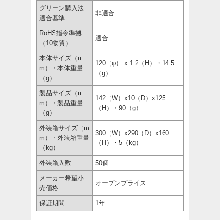
グリーン購入法
非適合
適合基準
RoHS指令準拠
適合
（10物質）
本体サイズ（m
120（φ） x 1.2（H）・14.5
m）・本体重量
（g）
（g）
製品サイズ（m
142（W）x10（D）x125
m）・製品重量
（H）・90（g）
（g）
外装箱サイズ（m
300（W）x290（D）x160
m）・外装箱重量
（H）・5（kg）
（kg）
外装箱入数
50個
メーカー希望小
オープンプライス
売価格
保証期間
1年