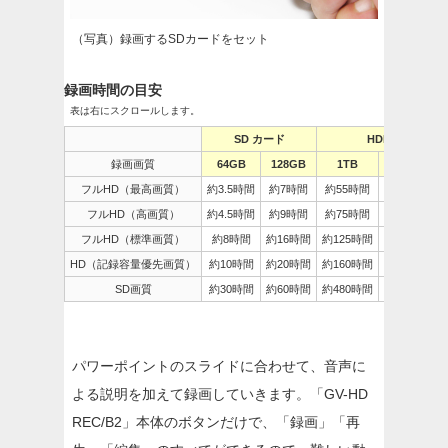
（写真）録画するSDカードをセット
録画時間の目安
表は右にスクロールします。
SD カード
HDD
録画画質
64GB
128GB
1TB
2TB
フルHD（最高画質）
約3.5時間
約7時間
約55時間
約110時間
フルHD（高画質）
約4.5時間
約9時間
約75時間
約150時間
フルHD（標準画質）
約8時間
約16時間
約125時間
約250時間
HD（記録容量優先画質）
約10時間
約20時間
約160時間
約320時間
SD画質
約30時間
約60時間
約480時間
約960時間
パワーポイントのスライドに合わせて、音声に
よる説明を加えて録画していきます。「GV-HD
REC/B2」本体のボタンだけで、「録画」「再