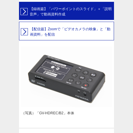
【録画篇】「パワーポイントのスライド」＋「説明
音声」で動画資料作成
【配信篇】Zoomで「ビデオカメラの映像」と「動
画資料」を配信
（写真）「GV-HDREC/B2」本体