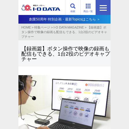
検索
商品一覧
創業50周年 特別企画・最新Topicsはこちら ＞
HOME
>
特集ページ
>
I-O DATA MAGAZINE
>
【録画篇】ボ
タン操作で映像の録画も配信もできる、1台2役のビデオキャ
プチャー
【録画篇】ボタン操作で映像の録画も
配信もできる、1台2役のビデオキャプ
チャー