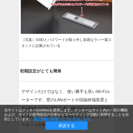
（写真）SSIDとパスワードが取り外し容易なラバー製ス
タンドに記載されている
初期設定がとても簡単
デザインだけではなく、使い勝手も良いWi-Fiル
ーターです。壁のLANポートや回線終端装置と
をLANケーブルでつなぎ、Wi-FiルーターのSSID
当サイトはクッキー(cookie)を使用します。クッキーはサイト内の一部の機能
および、サイトの使用状況の分析からマーケティング活動に利用することを目
を選んで、パスワードを入れればすぐにインタ
的としています。
個人情報の取扱いについてはこちら
ーネットが利用できます。
承諾する