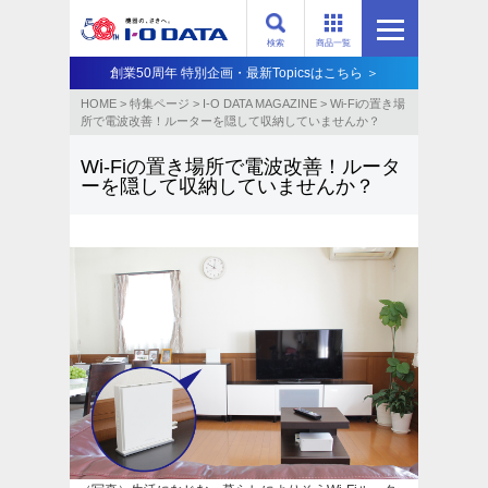
検索
商品一覧
創業50周年 特別企画・最新Topicsはこちら ＞
HOME
>
特集ページ
>
I-O DATA MAGAZINE
>
Wi-Fiの置き場
所で電波改善！ルーターを隠して収納していませんか？
Wi-Fiの置き場所で電波改善！ルータ
ーを隠して収納していませんか？