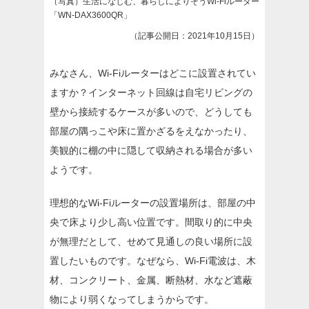
（写真）生活になじむ、暮らしによりそうWi-Fiルーター
「WN-DAX3600QR」
（記事公開日：2021年10月15日）
みなさん、Wi-Fiルーターはどこに設置されてい
ますか？インターネット回線は自宅リビングの
壁から接続するケースが多いので、どうしても
部屋の隅っこや床に置かざるをえなかったり、
美観的に棚の中に隠して収納される場合が多い
ようです。
理想的なWi-Fiルーターの設置場所は、部屋の中
央で床より少し高い位置です。間取り的に中央
が無理だとして、せめて見通しの良い場所に設
置したいものです。なぜなら、Wi-Fi電波は、木
材、コンクリート、金属、断熱材、水など遮蔽
物により弱くなってしまうからです。