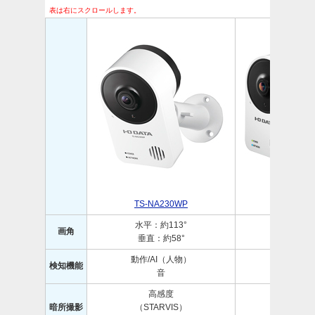
表は右にスクロールします。
TS-NA230WP
TS-NA
水平：約113°
水平：約
画角
垂直：約58°
垂直：約
動作/AI（人物）
動
検知機能
音
音
高感度
暗所撮影
（STARVIS）