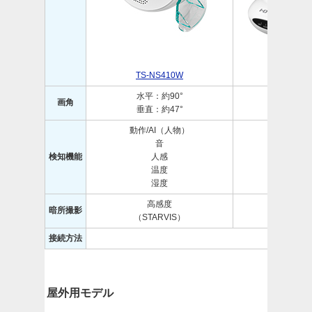
TS-NS410W
TS-NS
水平：約90°
水平：約
画角
垂直：約47°
垂直：約
動作/AI（人物）
音
動
検知機能
人感
音
温度
湿度
高感度
暗所撮影
赤外
（STARVIS）
接続方法
屋外用モデル