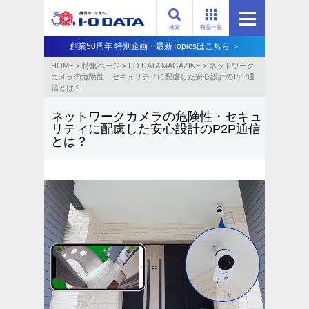
検索
商品一覧
創業50周年 特別企画・最新Topicsはこちら ＞
HOME
>
特集ページ
>
I-O DATA MAGAZINE
>
ネットワーク
カメラの危険性・セキュリティに配慮した安心設計のP2P通
信とは？
ネットワークカメラの危険性・セキュ
リティに配慮した安心設計のP2P通信
とは？