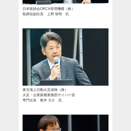
日本医師会ORCA管理機構（株）
取締役副社長 上野 智明 氏
東京海上日動火災保険（株）
火災・企業新種業務部サイバー室
専門次長 教学 大介 氏