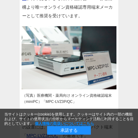
構より唯一オンライン資格確認専用端末メーカ
ーとして推奨を受けています。
（写真）医療機関・薬局向け オンライン資格確認端末
（miniPC）「MPC-LVZ3P/QC」
当サイトはクッキー(cookie)を使用します。クッキーはサイト内の一部の機能
診療所・薬局等、設置スペースのとれない受付
および、サイトの使用状況の分析からマーケティング活動に利用することを目
的としています。
個人情報の取扱いについてはこちら
の設置には、手のひらサイズのコンパクト端末
承諾する
「
MPC-LVZ3P/QC
」が最適です。