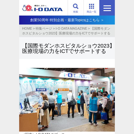
検索
商品一覧
創業50周年 特別企画・最新Topicsはこちら ＞
HOME
>
特集ページ
>
I-O DATA MAGAZINE
>
【国際モダン
ホスピタルショウ2023】医療現場の力をICTでサポートする
【国際モダンホスピタルショウ2023】
医療現場の力をICTでサポートする