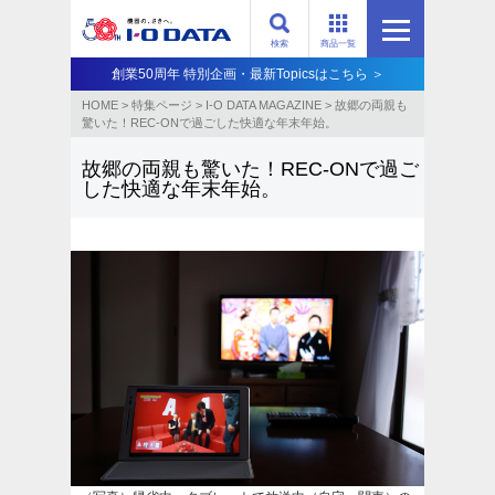
検索
商品一覧
創業50周年 特別企画・最新Topicsはこちら ＞
HOME
>
特集ページ
>
I-O DATA MAGAZINE
>
故郷の両親も
驚いた！REC-ONで過ごした快適な年末年始。
故郷の両親も驚いた！REC-ONで過ご
した快適な年末年始。