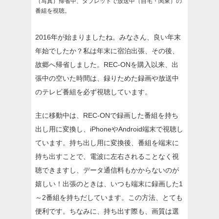
（写真）帰省中、タブレットで放送中（自宅・関東）の
番組を視聴。
2016年が始まりましたね。みなさん、良い年末
年始でしたか？私は年末に宿泊出張、その後、
故郷へ帰省しました。REC-ONを購入以来、出
張中の空いた時間は、録りためた録画や放送中
のテレビ番組を必ず視聴しています。
主に移動中は、REC-ONで録画した番組を持ち
出し用に変換し、iPhoneやAndroid端末で視聴し
ています。持ち出し用に変換後、番組を端末に
持ち出すことで、電波に左右されることなく視
聴できますし、データ通信料もかからないのが
嬉しい！出張のときは、いつも端末に録画した1
～2番組を持ちだしています。この方法、とても
便利です。ちなみに、持ち出す際も、画質は選