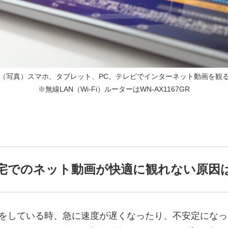
（写真）スマホ、タブレット、PC、テレビでインターネット動画を観
※無線LAN（Wi-Fi）ルーターはWN-AX1167GR
宅でのネット動画が快適に観れない原因
接続をしている時、急に速度が遅くなったり、不安定にな