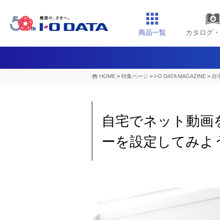
商品一覧
カタログ・
HOME
>
特集ページ
>
I-O DATA MAGAZINE
>
自
自宅でネット動画を
ーを設定してみよ