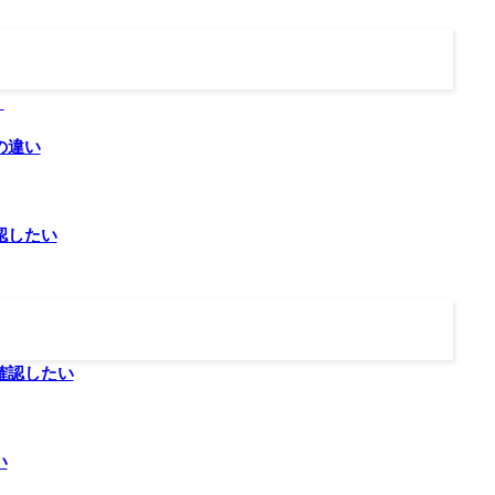
）
の違い
認したい
確認したい
い