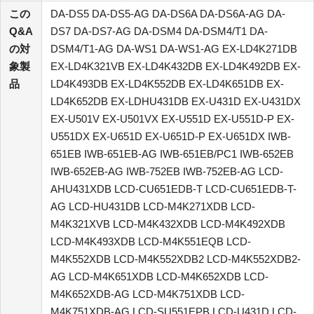
この
DA-DS5 DA-DS5-AG DA-DS6A DA-DS6A-AG DA-
Q&A
DS7 DA-DS7-AG DA-DSM4 DA-DSM4/T1 DA-
の対
DSM4/T1-AG DA-WS1 DA-WS1-AG EX-LD4K271DB
象製
EX-LD4K321VB EX-LD4K432DB EX-LD4K492DB EX-
品
LD4K493DB EX-LD4K552DB EX-LD4K651DB EX-
LD4K652DB EX-LDHU431DB EX-U431D EX-U431DX
EX-U501V EX-U501VX EX-U551D EX-U551D-P EX-
U551DX EX-U651D EX-U651D-P EX-U651DX IWB-
651EB IWB-651EB-AG IWB-651EB/PC1 IWB-652EB
IWB-652EB-AG IWB-752EB IWB-752EB-AG LCD-
AHU431XDB LCD-CU651EDB-T LCD-CU651EDB-T-
AG LCD-HU431DB LCD-M4K271XDB LCD-
M4K321XVB LCD-M4K432XDB LCD-M4K492XDB
LCD-M4K493XDB LCD-M4K551EQB LCD-
M4K552XDB LCD-M4K552XDB2 LCD-M4K552XDB2-
AG LCD-M4K651XDB LCD-M4K652XDB LCD-
M4K652XDB-AG LCD-M4K751XDB LCD-
M4K751XDB-AG LCD-SU551EPB LCD-U431D LCD-