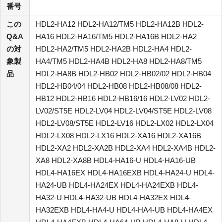
番号
この
HDL2-HA12 HDL2-HA12/TM5 HDL2-HA12B HDL2-
Q&A
HA16 HDL2-HA16/TM5 HDL2-HA16B HDL2-HA2
の対
HDL2-HA2/TM5 HDL2-HA2B HDL2-HA4 HDL2-
象製
HA4/TM5 HDL2-HA4B HDL2-HA8 HDL2-HA8/TM5
品
HDL2-HA8B HDL2-HB02 HDL2-HB02/02 HDL2-HB04
HDL2-HB04/04 HDL2-HB08 HDL2-HB08/08 HDL2-
HB12 HDL2-HB16 HDL2-HB16/16 HDL2-LV02 HDL2-
LV02/ST5E HDL2-LV04 HDL2-LV04/ST5E HDL2-LV08
HDL2-LV08/ST5E HDL2-LV16 HDL2-LX02 HDL2-LX04
HDL2-LX08 HDL2-LX16 HDL2-XA16 HDL2-XA16B
HDL2-XA2 HDL2-XA2B HDL2-XA4 HDL2-XA4B HDL2-
XA8 HDL2-XA8B HDL4-HA16-U HDL4-HA16-UB
HDL4-HA16EX HDL4-HA16EXB HDL4-HA24-U HDL4-
HA24-UB HDL4-HA24EX HDL4-HA24EXB HDL4-
HA32-U HDL4-HA32-UB HDL4-HA32EX HDL4-
HA32EXB HDL4-HA4-U HDL4-HA4-UB HDL4-HA4EX