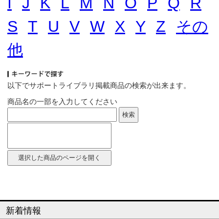
I
J
K
L
M
N
O
P
Q
R
S
T
U
V
W
X
Y
Z
その
他
以下でサポートライブラリ掲載商品の検索が出来ます。
商品名の一部を入力してください
新着情報