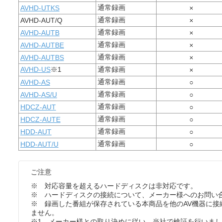
通常録画
AVHD-UTKS
×
通常録画
AVHD-AUT/Q
×
通常録画
AVHD-AUTB
×
通常録画
AVHD-AUTBE
×
通常録画
AVHD-AUTBS
×
AVHD-US
※1
通常録画
×
通常録画
AVHD-AS
○
通常録画
AVHD-AS/U
○
通常録画
HDCZ-AUT
○
通常録画
HDCZ-AUTE
○
通常録画
HDD-AUT
○
通常録画
HDD-AUT/U
○
ご注意
※ 対応容量を超えるハードディスクは非対応です。
※ ハードディスクの接続について、メーカー様へのお問い
※ 録画した番組が保存されている本商品を他のAV機器に接
ません。
※1 メーカー様との取り決めに従い、当社で検証を行いま