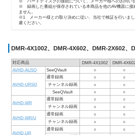
※ ハードディスクの接続について、メーカー様へのお問い
※ 録画した番組が保存されている本商品を他のAV機器に接
ません。
※1 メーカー様との取り決めに従い、当社で検証を行いま
慮ください。
DMR-4X1002、DMR-4X602、DMR-2X602、D
対応商品
DMR-4X1002
DMR-4X60
AVHD-AUSQ
SeeQVault
○
○
通常録画
○
○
AVHD-URSQ
チャンネル録画
○
○
SeeQVault
○
○
通常録画
○
○
AVHD-WR
チャンネル録画
○
○
通常録画
○
○
AVHD-WR/U
チャンネル録画
○
○
通常録画
○
○
AVHD-UR