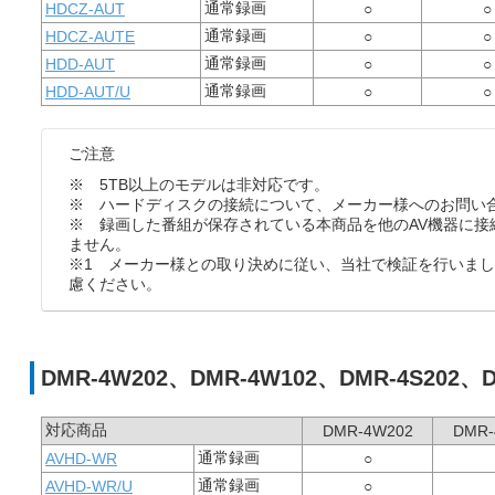
通常録画
HDCZ-AUT
○
○
通常録画
HDCZ-AUTE
○
○
通常録画
HDD-AUT
○
○
通常録画
HDD-AUT/U
○
○
ご注意
※ 5TB以上のモデルは非対応です。
※ ハードディスクの接続について、メーカー様へのお問い
※ 録画した番組が保存されている本商品を他のAV機器に接
ません。
※1 メーカー様との取り決めに従い、当社で検証を行いま
慮ください。
DMR-4W202、DMR-4W102、DMR-4S202、D
対応商品
DMR-4W202
DMR-
通常録画
AVHD-WR
○
通常録画
AVHD-WR/U
○