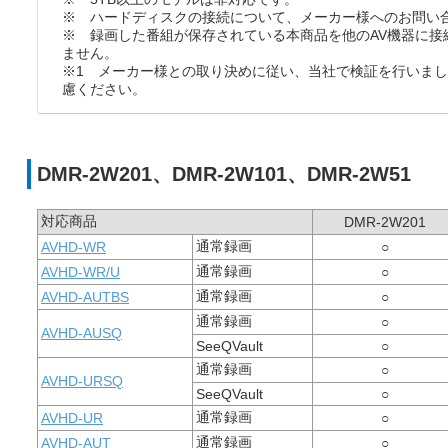
※ ハードディスクの接続について、メーカー様へのお問い
※ 録画した番組が保存されている本商品を他のAV機器に接
ません。
※1 メーカー様との取り決めに従い、当社で検証を行いま
慮ください。
DMR-2W201、DMR-2W101、DMR-2W51
対応商品
DMR-2W201
通常録画
AVHD-WR
○
通常録画
AVHD-WR/U
○
通常録画
AVHD-AUTBS
○
通常録画
○
AVHD-AUSQ
SeeQVault
○
通常録画
○
AVHD-URSQ
SeeQVault
○
通常録画
AVHD-UR
○
通常録画
AVHD-AUT
○