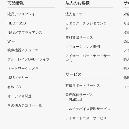
商品情報
法人のお客様
サ
液晶ディスプレイ
法人セミナー
対
HDD／SSD
カタログ・チラシダウンロー
サ
ド
NAS／アプライアンス
取
無料貸出サービス
Wi-Fi
Q&
ソリューション／事例
映像機器／チューナー
フ
アイオー・パートナー・サー
ブルーレイ／DVDドライブ
購
ビス
ネットワークカメラ
購
サービス
USBメモリー
修
有償サポートサービス
有線LAN
ユー
音声配信サービス
オーディオ関連
（PlatCast）
その他カテゴリー一覧
マルチデバイス管理サービス
アイオートラストサービス