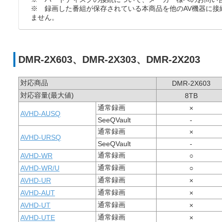
※ 録画した番組が保存されている本商品を他のAV機器に接
ません。
DMR-2X603、DMR-2X303、DMR-2X203
対応商品
DMR-2X603
対応容量(最大値)
8TB
通常録画
×
AVHD-AUSQ
SeeQVault
-
通常録画
×
AVHD-URSQ
SeeQVault
-
通常録画
AVHD-WR
○
通常録画
AVHD-WR/U
○
通常録画
AVHD-UR
×
通常録画
AVHD-AUT
×
通常録画
AVHD-UT
×
通常録画
AVHD-UTE
×