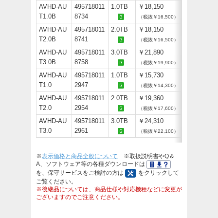
AVHD-AU
495718011
1.0TB
￥18,150
T1.0B
8734
（税抜￥16,500）
AVHD-AU
495718011
2.0TB
￥18,150
T2.0B
8741
（税抜￥16,500）
AVHD-AU
495718011
3.0TB
￥21,890
T3.0B
8758
（税抜￥19,900）
AVHD-AU
495718011
1.0TB
￥15,730
T1.0
2947
（税抜￥14,300）
AVHD-AU
495718011
2.0TB
￥19,360
T2.0
2954
（税抜￥17,600）
AVHD-AU
495718011
3.0TB
￥24,310
T3.0
2961
（税抜￥22,100）
※
表示価格と商品全般について
※取扱説明書やQ＆
A、ソフトウェア等の各種ダウンロードは
を、保守サービスをご検討の方は
をクリックして
ご覧ください。
※後継品については、商品仕様や対応機種などに変更が
ございますのでご注意ください。