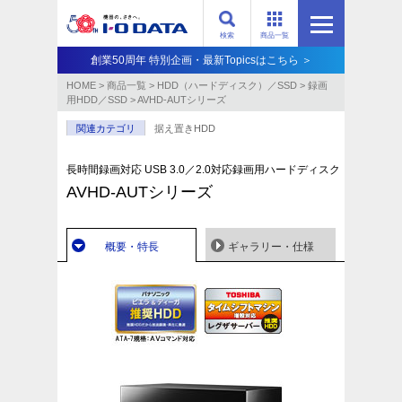
検索
商品一覧
創業50周年 特別企画・最新Topicsはこちら ＞
HOME
>
商品一覧
>
HDD（ハードディスク）／SSD
>
録画
用HDD／SSD
>
AVHD-AUTシリーズ
関連カテゴリ
据え置きHDD
長時間録画対応 USB 3.0／2.0対応録画用ハードディスク
AVHD-AUTシリーズ
概要・特長
ギャラリー・仕様