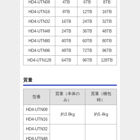
HD4-UTN08
4TB
6TB
8TB
HD4-UTN16
8TB
12TB
16TB
HD4-UTN32
16TB
24TB
32TB
HD4-UTN48
24TB
36TB
48TB
HD4-UTN80
40TB
60TB
80TB
HD4-UTN96
48TB
72TB
96TB
HD4-UTN128
64TB
96TB
128TB
質量
質量（本体の
質量（梱包
型番
み）
時）
HD4-UTN08
約3.8kg
約5.4kg
HD4-UTN16
HD4-UTN32
HD4-UTN48