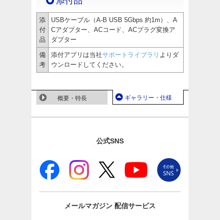
添付品
添
USBケーブル（A-B USB 5Gbps 約1m）、A
付
Cアダプター、ACコード、ACプラグ変換ア
品
ダプター
備
添付アプリは当社
サポートライブラリ
よりダ
考
ウンロードしてください。
ギャラリー・仕様
概要・特長
公式SNS
メールマガジン
配信サービス