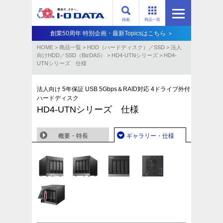
検索
商品一覧
創業50周年 特別企画・最新Topicsはこちら ＞
HOME
>
商品一覧
>
HDD（ハードディスク）／SSD
>
法人
向けHDD／SSD（BizDAS）
>
HD4-UTNシリーズ
>
HD4-
UTNシリーズ 仕様
法人向け 5年保証 USB 5Gbps＆RAID対応 4ドライブ外付
ハードディスク
HD4-UTNシリーズ 仕様
概要・特長
ギャラリー・仕様