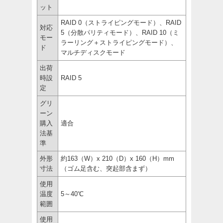
ット
RAID 0（ストライピングモード）、RAID
対応
5（分散パリティモード）、RAID 10（ミ
モー
ラーリング＋ストライピングモード）、
ド
マルチディスクモード
出荷
時設
RAID 5
定
グリ
ーン
購入
適合
法基
準
外形
約163（W）x 210（D）x 160（H）mm
寸法
（ゴム足含む、突起部含まず）
使用
温度
5～40℃
範囲
使用