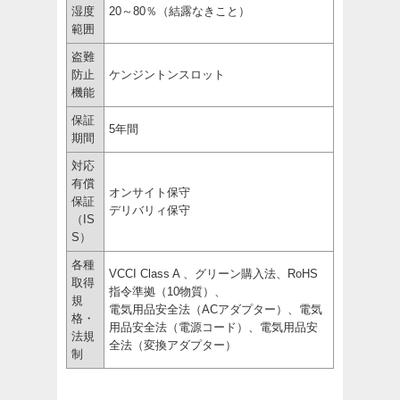
湿度
20～80％（結露なきこと）
範囲
盗難
防止
ケンジントンスロット
機能
保証
5年間
期間
対応
有償
オンサイト保守
保証
デリバリィ保守
（IS
S）
各種
VCCI Class A 、グリーン購入法、RoHS
取得
指令準拠（10物質）、
規
電気用品安全法（ACアダプター）、電気
格・
用品安全法（電源コード）、電気用品安
法規
全法（変換アダプター）
制