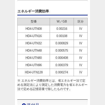
エネルギー消費効率
型番
W／GB
区分
HD4-UTN08
0.00216
IV
HD4-UTN16
0.00108
IV
HD4-UTN32
0.000829
IV
HD4-UTN48
0.000575
IV
HD4-UTN80
0.000408
IV
HD4-UTN96
0.000379
IV
HD4-UTN128
0.000274
IV
※ エネルギー消費効率とは、省エネルギー法で定
める測定法により測定した消費電力を省エネルギー
法で定める記憶容量で除したものです。