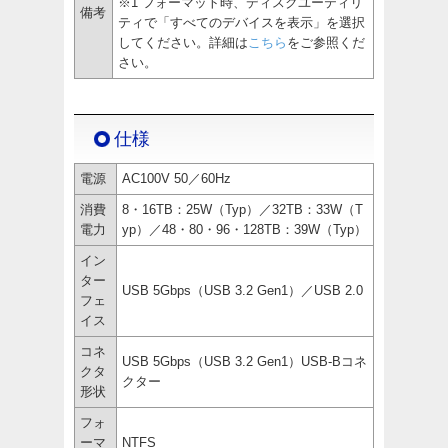
※1 フォーマット時、ディスクユーティリ
備考
ティで「すべてのデバイスを表示」を選択
してください。詳細は
こちら
をご参照くだ
さい。
仕様
電源
AC100V 50／60Hz
消費
8・16TB：25W（Typ）／32TB：33W（T
電力
yp）／48・80・96・128TB：39W（Typ）
イン
ター
USB 5Gbps（USB 3.2 Gen1）／USB 2.0
フェ
イス
コネ
USB 5Gbps（USB 3.2 Gen1）USB-Bコネ
クタ
クター
形状
フォ
ーマ
NTFS