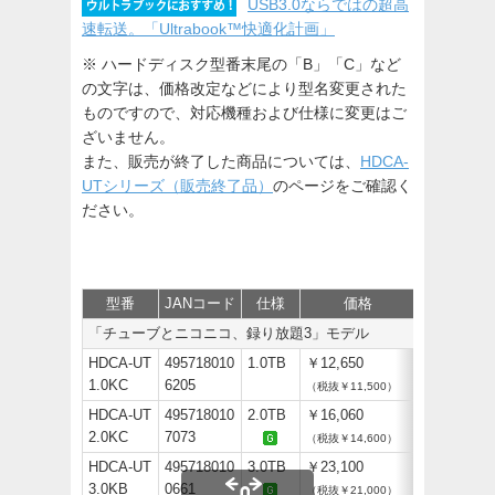
USB3.0ならではの超高
速転送。「Ultrabook™快適化計画」
※ ハードディスク型番末尾の「B」「C」など
の文字は、価格改定などにより型名変更された
ものですので、対応機種および仕様に変更はご
ざいません。
また、販売が終了した商品については、
HDCA-
UTシリーズ（販売終了品）
のページをご確認く
ださい。
型番
JANコード
仕様
価格
保守
サ
「チューブとニコニコ、録り放題3」モデル
HDCA-UT
495718010
1.0TB
￥12,650
1.0KC
6205
（税抜￥11,500）
HDCA-UT
495718010
2.0TB
￥16,060
2.0KC
7073
（税抜￥14,600）
HDCA-UT
495718010
3.0TB
￥23,100
3.0KB
0661
（税抜￥21,000）