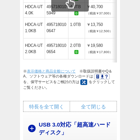
HDCA-UT
495718010
4.0TB
￥40,700
4.0K
5949
（税抜￥37,000）
HDCA-UT
495718010
1.0TB
￥13,750
1.0KB
0647
（税抜￥12,500）
HDCA-UT
495718010
2.0TB
￥19,580
2.0KB
0654
（税抜￥17,800）
※
表示価格と商品全般について
※取扱説明書やQ＆
A、ソフトウェア等の各種ダウンロードは
を、保守サービスをご検討の方は
をクリックして
ご覧ください。
特長を全て開く
全て閉じる
USB 3.0対応「超高速ハード
ディスク」