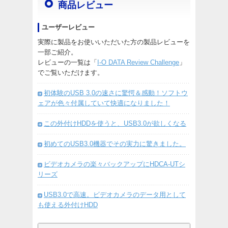
商品レビュー
ユーザーレビュー
実際に製品をお使いいただいた方の製品レビューを
一部ご紹介。
レビューの一覧は「
I-O DATA Review Challenge
」
でご覧いただけます。
初体験のUSB 3.0の速さに驚愕＆感動！ソフトウ
ェアが色々付属していて快適になりました！
この外付けHDDを使うと、USB3.0が欲しくなる
初めてのUSB3.0機器でその実力に驚きました。
ビデオカメラの楽々バックアップにHDCA-UTシ
リーズ
USB3.0で高速。ビデオカメラのデータ用として
も使える外付けHDD