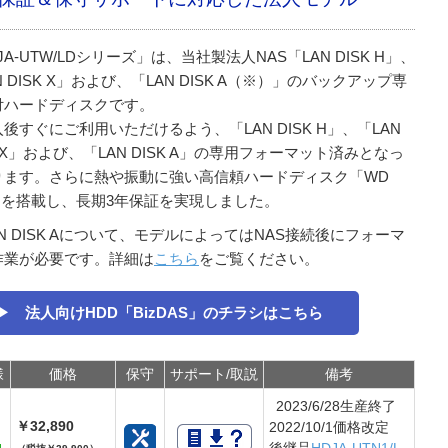
JA-UTW/LDシリーズ」は、当社製法人NAS「LAN DISK H」、
N DISK X」および、「LAN DISK A（※）」のバックアップ専
付ハードディスクです。
後すぐにご利用いただけるよう、「LAN DISK H」、「LAN
K X」および、「LAN DISK A」の専用フォーマット済みとなっ
ります。さらに熱や振動に強い高信頼ハードディスク「WD
d」を搭載し、長期3年保証を実現しました。
AN DISK Aについて、モデルによってはNAS接続後にフォーマ
作業が必要です。詳細は
こちら
をご覧ください。
▶ 法人向けHDD「BizDAS」のチラシはこちら
様
価格
保守
サポート/取説
備考
2023/6/28生産終了
￥32,890
2022/10/1価格改定