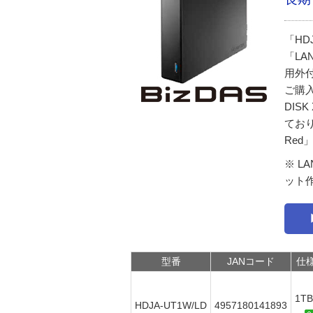
「HD
「LA
用外
ご購入
DIS
てお
Re
※ L
ット
型番
JANコード
仕
1TB
HDJA-UT1W/LD
4957180141893