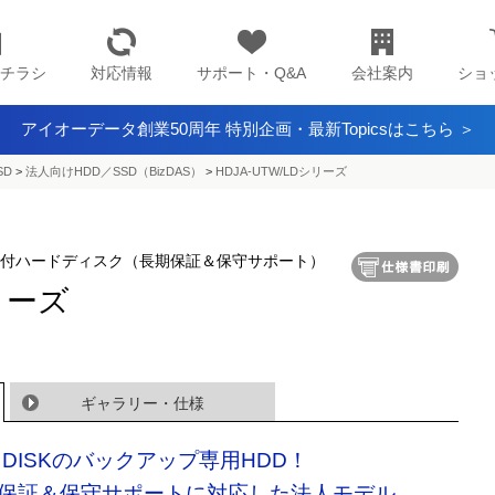
チラシ
対応情報
サポート・Q&A
会社案内
ショ
アイオーデータ創業50周年 特別企画・最新Topicsはこちら ＞
SD
>
法人向けHDD／SSD（BizDAS）
>
HDJA-UTW/LDシリーズ
/2.0対応外付ハードディスク（長期保証＆保守サポート）
シリーズ
ギャラリー・仕様
N DISKのバックアップ専用HDD！
保証＆保守サポートに対応した法人モデル