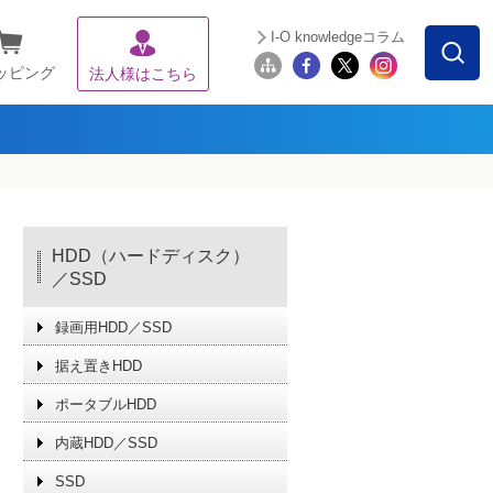
I-O knowledgeコラム
ッピング
法人様はこちら
HDD（ハードディスク）
／SSD
録画用HDD／SSD
据え置きHDD
ポータブルHDD
内蔵HDD／SSD
SSD