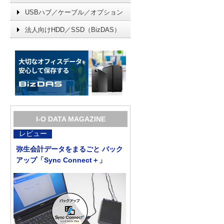
USBハブ／ケーブル／オプション
法人向けHDD／SSD（BizDAS）
I-O DATA MAGAZINE
レビュー
弥生会計データをまるごと バック
アップ「Sync Connect＋」