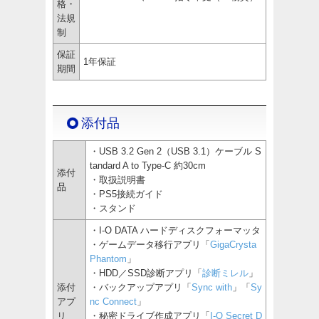
格・
法規
制
保証
1年保証
期間
添付品
・USB 3.2 Gen 2（USB 3.1）ケーブル S
tandard A to Type-C 約30cm
添付
・取扱説明書
品
・PS5接続ガイド
・スタンド
・I-O DATA ハードディスクフォーマッタ
・ゲームデータ移行アプリ「
GigaCrysta
Phantom
」
・HDD／SSD診断アプリ「
診断ミレル
」
添付
・バックアップアプリ「
Sync with
」「
Sy
アプ
nc Connect
」
リ
・秘密ドライブ作成アプリ「
I-O Secret D