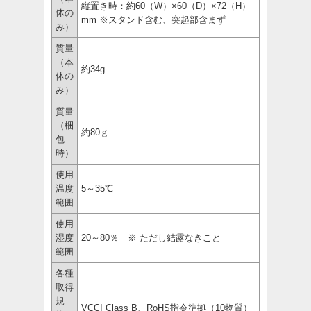
縦置き時：約60（W）×60（D）×72（H）
体の
mm ※スタンド含む、突起部含まず
み）
質量
（本
約34g
体の
み）
質量
（梱
約80ｇ
包
時）
使用
温度
5～35℃
範囲
使用
湿度
20～80％ ※ ただし結露なきこと
範囲
各種
取得
規
VCCI Class B、RoHS指令準拠（10物質）