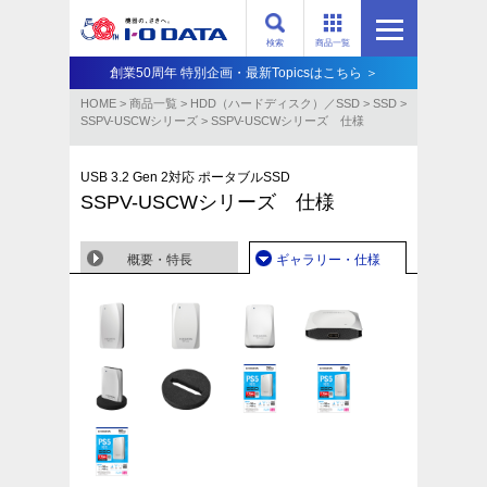
検索
商品一覧
創業50周年 特別企画・最新Topicsはこちら ＞
HOME
>
商品一覧
>
HDD（ハードディスク）／SSD
>
SSD
>
SSPV-USCWシリーズ
>
SSPV-USCWシリーズ 仕様
USB 3.2 Gen 2対応 ポータブルSSD
SSPV-USCWシリーズ 仕様
概要・特長
ギャラリー・仕様