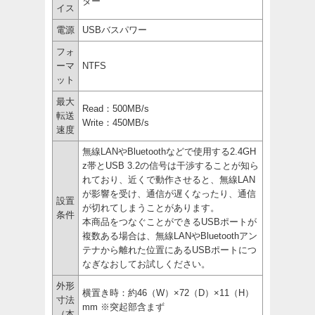
ター
イス
電源
USBバスパワー
フォ
ーマ
NTFS
ット
最大
Read：500MB/s
転送
Write：450MB/s
速度
無線LANやBluetoothなどで使用する2.4GH
z帯とUSB 3.2の信号は干渉することが知ら
れており、近くで動作させると、無線LAN
が影響を受け、通信が遅くなったり、通信
設置
が切れてしまうことがあります。
条件
本商品をつなぐことができるUSBポートが
複数ある場合は、無線LANやBluetoothアン
テナから離れた位置にあるUSBポートにつ
なぎなおしてお試しください。
外形
横置き時：約46（W）×72（D）×11（H）
寸法
mm ※突起部含まず
（本