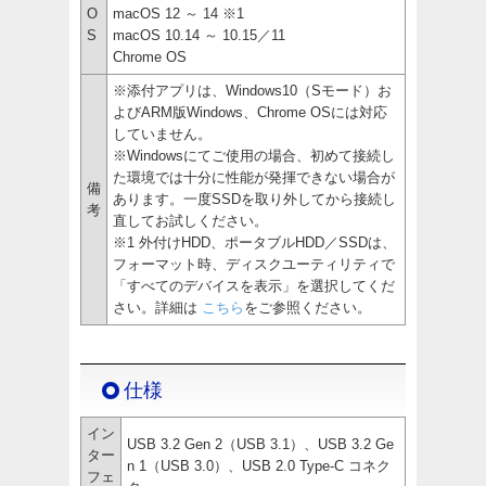
O
macOS 12 ～ 14 ※1
S
macOS 10.14 ～ 10.15／11
Chrome OS
※添付アプリは、Windows10（Sモード）お
よびARM版Windows、Chrome OSには対応
していません。
※Windowsにてご使用の場合、初めて接続し
た環境では十分に性能が発揮できない場合が
備
あります。一度SSDを取り外してから接続し
考
直してお試しください。
※1 外付けHDD、ポータブルHDD／SSDは、
フォーマット時、ディスクユーティリティで
「すべてのデバイスを表示」を選択してくだ
さい。詳細は
こちら
をご参照ください。
仕様
イン
USB 3.2 Gen 2（USB 3.1）、USB 3.2 Ge
ター
n 1（USB 3.0）、USB 2.0 Type-C コネク
フェ