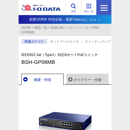
検索
商品一覧
創業50周年 特別企画・最新Topicsはこちら ＞
HOME
>
商品一覧
>
有線LAN／ハブ
>
スイッチ
>
BSH-
GP08MB
関連カテゴリ
ネットワークカメラ
スイッチングハブ
IEEE802.3at（Type2）対応8ポートPoEスイッチ
BSH-GP08MB
概要・特長
ギャラリー・仕様