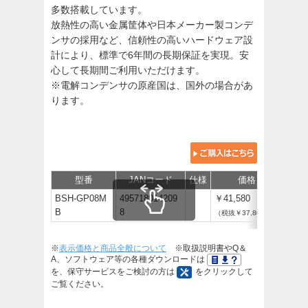
多数搭載しています。
放熱性の高い金属筐体や日本メーカー製コンデ
ンサの採用など、信頼性の高いハードウェア設
計により、標準で6年間の長期保証を実現。安
心して長期間ご利用いただけます。
※電解コンデンサの原産国は、国外の場合があ
ります。
型番
JANコード
仕様
価格
保
BSH-GP08M
495718014209
￥41,580
B
8
（税抜￥37,800）
※
表示価格と商品全般について
※取扱説明書やQ＆
A、ソフトウェア等の各種ダウンロードは
を、保守サービスをご検討の方は
をクリックして
ご覧ください。