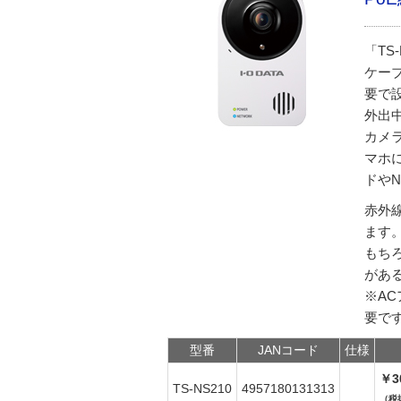
「TS
ケー
要で
外出中
カメ
マホに
ドや
赤外
ます
もち
があ
※A
要で
型番
JANコード
仕様
￥3
TS-NS210
4957180131313
（税抜