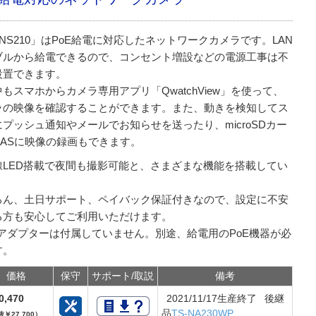
-NS210」はPoE給電に対応したネットワークカメラです。LAN
ブルから給電できるので、コンセント増設などの電源工事は不
設置できます。
もスマホからカメラ専用アプリ「QwatchView」を使って、
ラの映像を確認することができます。また、動きを検知してス
プッシュ通知やメールでお知らせを送ったり、microSDカー
NASに映像の録画もできます。
線LED搭載で夜間も撮影可能と、さまざまな機能を搭載してい
。
ろん、土日サポート、ペイバック保証付きなので、設定に不安
る方も安心してご利用いただけます。
Cアダプターは付属していません。別途、給電用のPoE機器が必
す。
価格
保守
サポート/取説
備考
0,470
2021/11/17生産終了 後継
品
TS-NA230WP
￥27,700）