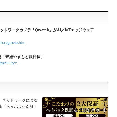
トワークカメラ「Qwatch」がAI／IoTエッジウェア
tion/gravio.htm
入事例「豊洲やまもと眼科様」
toyosu-eye
一ネットワークにつな
る「ペイバック保証」