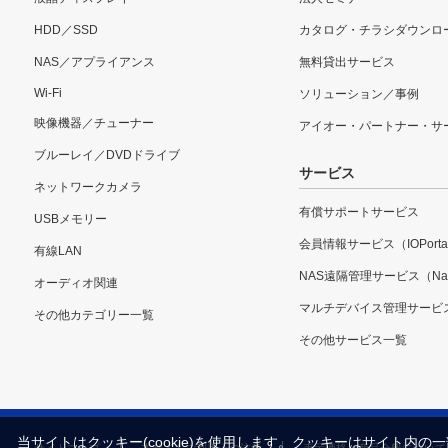
HDD／SSD
カタログ・チラシダウンロ
NAS／アプライアンス
無料貸出サービス
Wi-Fi
ソリューション／事例
映像機器／チューナー
アイオー・パートナー・サ
ブルーレイ／DVDドライブ
サービス
ネットワークカメラ
有償サポートサービス
USBメモリー
会員情報サービス（IOPorta
有線LAN
NAS遠隔管理サービス（Nar
オーディオ関連
マルチデバイス管理サービ
その他カテゴリー一覧
その他サービス一覧
当サイトはクッキー(cookie)を使用します。クッキーはサイト
サイトマップ
本サイトご利用上の注意
表示価格・商品全般について