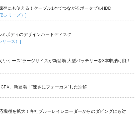
保存にも使える！ケーブル1本でつながるポータブルHDD
TVBシリーズ）]
ルミボディのデザインハードディスク
Bシリーズ）]
くいケース"ラージサイズが新登場 大型バッテリーを3本収納可能！
CFX」新登場！“速さにフォーカス”した別解
対応機種を拡大！各社ブルーレイレコーダーからのダビングにも対