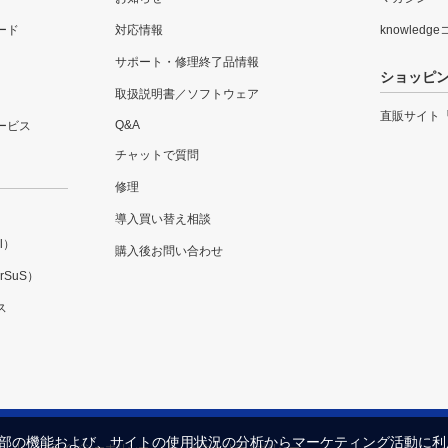
ード
対応情報
knowledg
サポート・修理終了品情報
ショッピ
取扱説明書／ソフトウェア
直販サイト
Q&A
ービス
チャットで質問
修理
導入買い替え相談
l）
購入後お問い合わせ
SuS）
ス
内の一部の機能および、サイトの使用状況の分析からマーケティング活動に
プライバシーポリシー
セキュリティポリシー