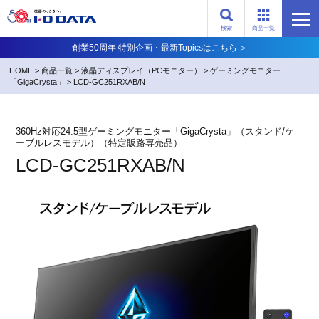
検索
商品一覧
創業50周年 特別企画・最新Topicsはこちら ＞
HOME
>
商品一覧
>
液晶ディスプレイ（PCモニター）
>
ゲーミングモニター
「GigaCrysta」
>
LCD-GC251RXAB/N
360Hz対応24.5型ゲーミングモニター「GigaCrysta」（スタンド/ケ
ーブルレスモデル）​（特定販路専売品）
LCD-GC251RXAB/N