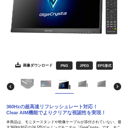
画像ダウンロード
画像ダウンロード
画像ダウンロード
画像ダウンロード
画像ダウンロード
画像ダウンロード
画像ダウンロード
PNG
JPEG
JPEG
JPEG
JPEG
JPEG
JPEG
JPEG
EPS形式
EPS形式
EPS形式
EPS形式
EPS形式
EPS形式
EPS形式
360Hzの超高速リフレッシュレート対応！
Clear AIM機能でよりクリアな視認性を実現！
本商品は、モニタースタンドや映像ケーブルが添付されていない、最
大360Hz対応の24.5型ゲーミングモニター「GigaCrysta」です。モニ