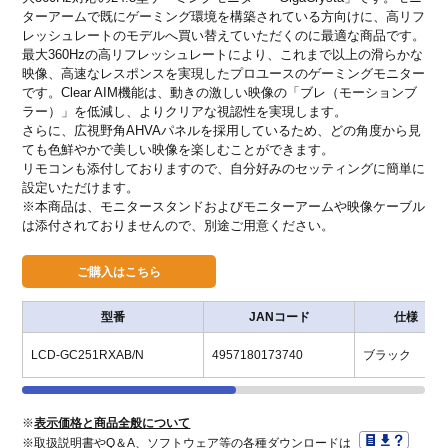
ターアームで既にゲーミング環境を構築されている方向けに、高リフ
レッシュレートのモデルへ買い替えていただくのに最適な商品です。
最大360Hzの高リフレッシュレートにより、これまで以上の滑らかな
映像、高速なレスポンスを実現したプロユースのゲーミングモニター
です。Clear AIM機能は、動きの激しい映像の「ブレ（モーションブ
ラー）」を低減し、よりクリアな視認性を実現します。
さらに、広視野角AHVAパネルを採用しているため、どの角度から見
ても色鮮やかで美しい映像を楽しむことができます。
リモコンも添付しておりますので、自分好みのセッティングに簡単に
設定いただけます。
※本商品は、モニタースタンドおよびモニターアームや映像ケーブル
は添付されておりませんので、別途ご用意ください。
型番
JANコード
仕様
LCD-GC251RXAB/N
4957180173740
ブラック
※
表示価格と商品全般について
※取扱説明書やQ＆A、ソフトウェア等の各種ダウンロードは