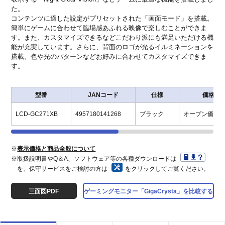
た。
コンテンツに適した設定がプリセットされた「画面モード」を搭載。
簡単にゲームに合わせて臨場感あふれる映像で楽しむことができま
す。また、カスタマイズできるなどこだわり派にも満足いただける機
能が充実しています。さらに、背面のロゴが光るイルミネーションを
搭載。色や光のパターンなどお好みに合わせてカスタマイズできま
す。
型番
JANコード
仕様
価格
LCD-GC271XB
4957180141268
ブラック
オープン価格
※
表示価格と商品全般について
※取扱説明書やQ＆A、ソフトウェア等の各種ダウンロードは
を、保守サービスをご検討の方は
をクリックしてご覧ください。
三面図PDF
ゲーミングモニター「GigaCrysta」を比較する