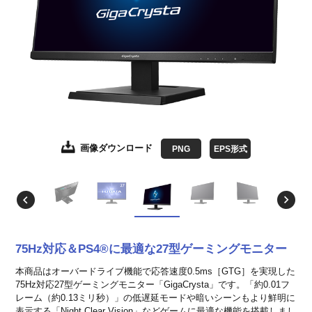
画像ダウンロード
画像ダウンロード
画像ダウンロード
画像ダウンロード
画像ダウンロード
画像ダウンロード
画像ダウンロード
JPEG
JPEG
JPEG
JPEG
JPEG
JPEG
PNG
EPS形式
EPS形式
EPS形式
EPS形式
EPS形式
EPS形式
EPS形式
75Hz対応＆PS4®に最適な27型ゲーミングモニター
本商品はオーバードライブ機能で応答速度0.5ms［GTG］を実現した
75Hz対応27型ゲーミングモニター「GigaCrysta」です。「約0.01フ
レーム（約0.13ミリ秒）」の低遅延モードや暗いシーンもより鮮明に
表示する「Night Clear Vision」などゲームに最適な機能を搭載しまし