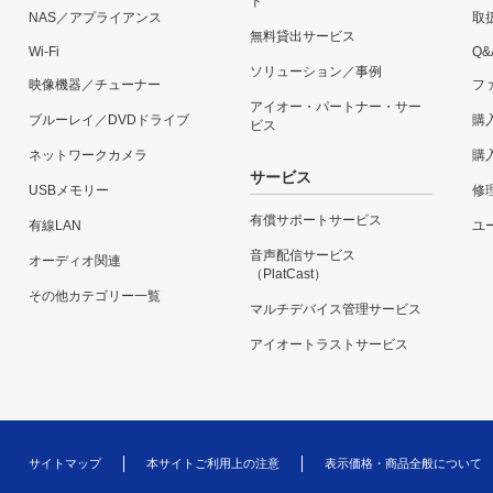
ド
NAS／アプライアンス
取
無料貸出サービス
Wi-Fi
Q&
ソリューション／事例
映像機器／チューナー
フ
アイオー・パートナー・サー
ブルーレイ／DVDドライブ
購
ビス
ネットワークカメラ
購
サービス
USBメモリー
修
有償サポートサービス
有線LAN
ユー
音声配信サービス
オーディオ関連
（PlatCast）
その他カテゴリー一覧
マルチデバイス管理サービス
アイオートラストサービス
サイトマップ
本サイトご利用上の注意
表示価格・商品全般について