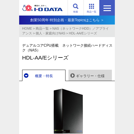
検索
商品一覧
創業50周年 特別企画・最新Topicsはこちら ＞
HOME
>
商品一覧
>
NAS（ネットワークHDD）／アプライ
アンス​
>
個人・家庭向けNAS
>
HDL-AA/Eシリーズ
デュアルコアCPU搭載 ネットワーク接続ハードディス
ク（NAS）
HDL-AA/Eシリーズ
概要・特長
ギャラリー・仕様