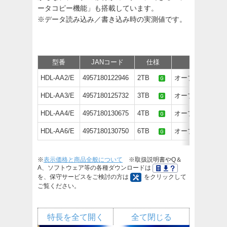
ータコピー機能」も搭載しています。
※データ読み込み／書き込み時の実測値です。
型番
JANコード
仕様
価格
HDL-AA2/E
4957180122946
2TB
オープン価格
HDL-AA3/E
4957180125732
3TB
オープン価格
HDL-AA4/E
4957180130675
4TB
オープン価格
HDL-AA6/E
4957180130750
6TB
オープン価格
※
表示価格と商品全般について
※取扱説明書やQ＆
A、ソフトウェア等の各種ダウンロードは
を、保守サービスをご検討の方は
をクリックして
ご覧ください。
特長を全て開く
全て閉じる