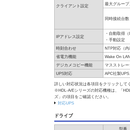
最大グループ
クライアント設定
同時接続台数
・自動取得（
IPアドレス設定
・手動設定
時刻合わせ
NTP対応（
省電力機能
Wake On
デジカメコピー機能
マスストレー
UPS対応
APC社製UP
詳しい対応状況は各項目をクリックして
※HDL-A/Eシリーズの対応機種は、「H
ズ」の項目をご確認ください。
対応UPS
ドライブ
型番