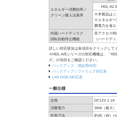
HDL-A2.0
エネルギー消費効率／
※本製品はシ
グリーン購入法基準
※エネルギー
費電力を省エ
内蔵ハードディスク
非アクセス時
回転自動停止機能
（ハードディ
詳しい対応状況は各項目をクリックして
※HDL-A/Eシリーズの対応機種は、「H
ズ」の項目をご確認ください。
バックアップ、増設用HDD
バックアップソフトウェア対応表
LAN DISK A対応表
一般仕様
定格
DC12V 1.1
消費電力
36W（最大）
外形寸法
約45（W）×