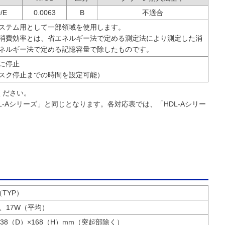
/E
0.0063
B
不適合
ステム用として一部領域を使用します。
消費効率とは、省エネルギー法で定める測定法により測定した消
ネルギー法で定める記憶容量で除したものです。
に停止
スク停止までの時間を設定可能）
ください。
DL-Aシリーズ」と同じとなります。各対応表では、「HDL-Aシリー
A（TYP）
、17W（平均）
138（D）×168（H）mm（突起部除く）