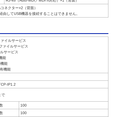
RJ-45（Auto-MDI／MDI-X対応）×1（背面）
応 Aコネクター×2（背面）
を経由してUSB機器を接続することはできません。
s ファイルサービス
sh ファイルサービス
イルサービス
有機能
有機能
 共有機能
CP-IP1.2
まで
数
100
数
100