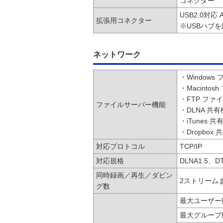
コネクター
USB2.0対
拡張用コネクター
※USBハブ
ネットワーク
・Window
・Macinto
・FTP ファ
ファイルサーバー機能
・DLNA 共
・iTunes 共
・Dropbox
対応プロトコル
TCP/IP
対応規格
DLNA1.5、DT
同時録画／再生／ダビン
2ストリーム
グ数
最大ユーザー
最大グループ