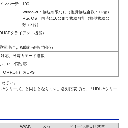
メンバー数
100
Windows：接続制限なし（推奨接続台数：16台）
Mac OS：同時に16台まで接続可能（推奨接続台
数：8台）
DHCPクライアント機能）
内蔵電池による時刻保持に対応）
 LAN対応、省電力モード搭載
ジ、PTP両対応
S、OMRON社製UPS
ください。
DL-Aシリーズ」と同じとなります。各対応表では、「HDL-Aシリー
W/GB
区分
グリーン購入法基準