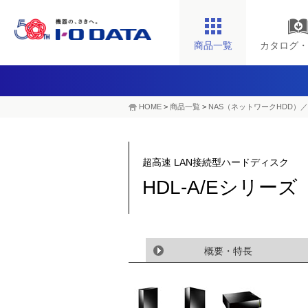
商品一覧
カタログ・
HOME
>
商品一覧
>
NAS（ネットワークHDD）／
超高速 LAN接続型ハードディスク
HDL-A/Eシリー
概要・特長