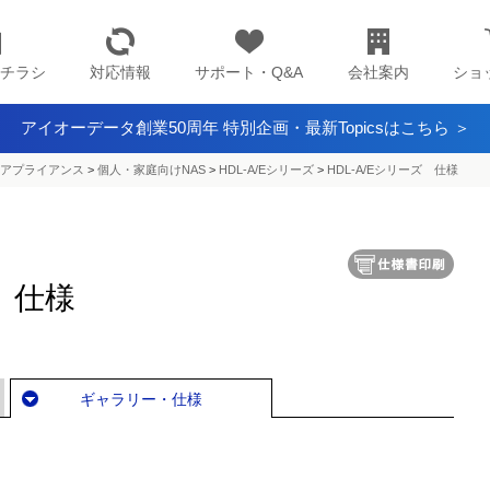
チラシ
対応情報
サポート・Q&A
会社案内
ショ
アイオーデータ創業50周年 特別企画・最新Topicsはこちら ＞
アプライアンス​
>
個人・家庭向けNAS
>
HDL-A/Eシリーズ
>
HDL-A/Eシリーズ 仕様
ズ 仕様
ギャラリー・仕様